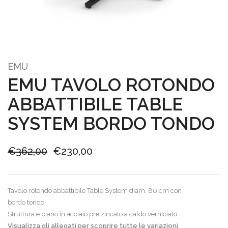
EMU
EMU TAVOLO ROTONDO
ABBATTIBILE TABLE
SYSTEM BORDO TONDO
Il
Il
€
362,00
€
230,00
prezzo
prezzo
originale
attuale
Tavolo rotondo abbattibile Table System diam. 80 cm con
era:
è:
bordo tondo.
€362,00.
€230,00.
Struttura e piano in acciaio pre zincato a caldo verniciato.
Visualizza gli allegati per scoprire tutte le variazioni