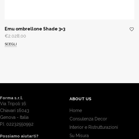
Emu ombrellone Shade 3×3
€
2.028,00
SCEGLI
Forma s.r.l.
ABOUT US
Via Tripoli 16
Chiavari 16043
Home
Genova - Italia
Consulenza Decor
P.I. 02232550992
Interior e Ristrutturazioni
Su Misura
Possiamo aiutarti?