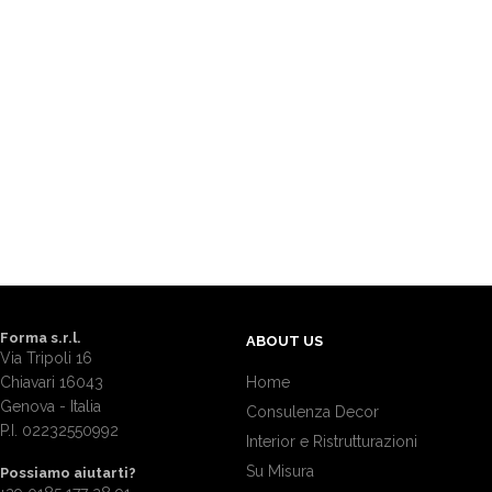
Forma s.r.l.
ABOUT US
Via Tripoli 16
Chiavari 16043
Home
Genova - Italia
Consulenza Decor
P.I. 02232550992
Interior e Ristrutturazioni
Su Misura
Possiamo aiutarti?