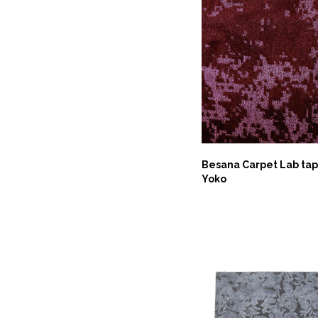
Besana Carpet Lab ta
Yoko
ASK NOW
AGGIUNGI AL CARRE