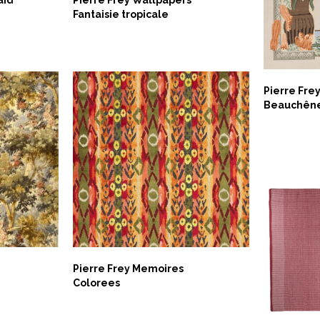
Fantaisie tropicale
ASK 
Pierre Fre
Beauchên
ASK NOW
Pierre Frey Memoires
Colorees
ASK 