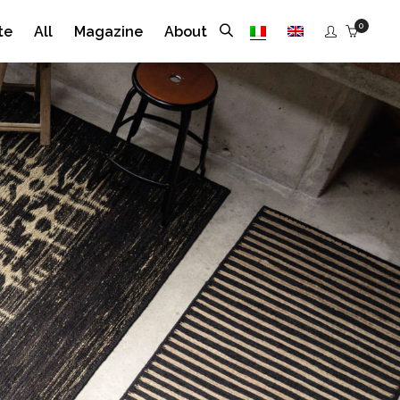
0
te
All
Magazine
About