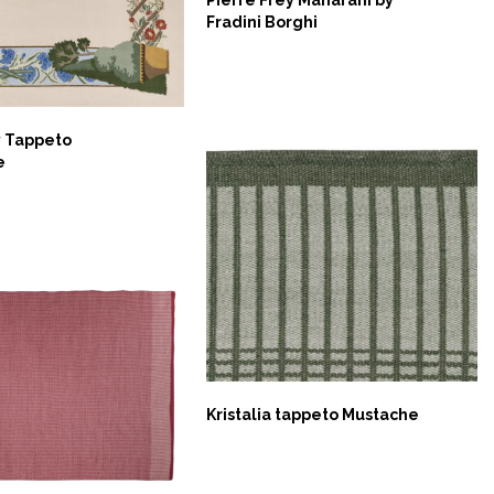
Fradini Borghi
NOW
y Tappeto
e
Kristalia tappeto Mustache
NOW