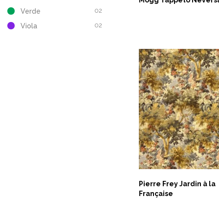
02
Verde
ASK NOW
ASK NOW
02
Viola
Pierre Frey Jardin à la
Française
ASK NOW
ASK NOW