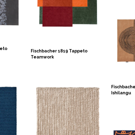
peto
Fischbacher 1819 Tappeto
Teamwork
ASK 
Fischbache
Ishilangu
ASK NOW