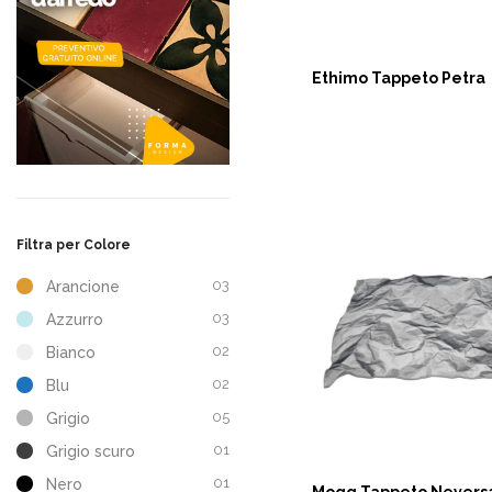
Ethimo Tappeto Petra
ASK NOW
ASK NOW
Filtra per Colore
03
Arancione
03
Azzurro
02
Bianco
02
Blu
05
Grigio
01
Grigio scuro
01
Nero
Mogg Tappeto Nevers