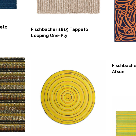
peto
Fischbacher 1819 Tappeto
Looping One-Ply
ASK 
Fischbache
Afsun
ASK NOW