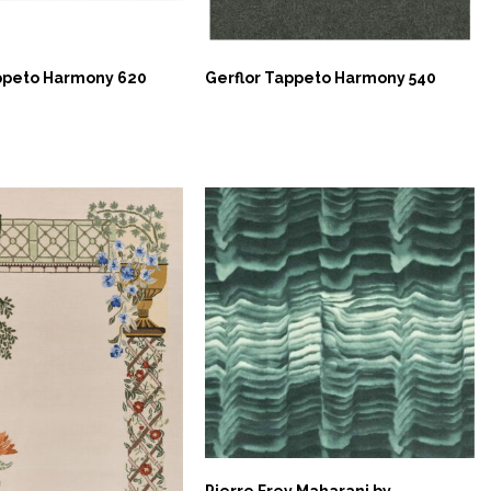
ppeto Harmony 620
Gerflor Tappeto Harmony 540
NOW
Pierre Frey Maharani by