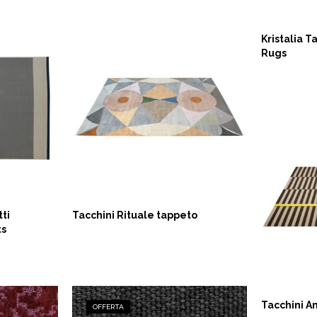
Kristalia T
Rugs
ASK NOW
ti
Tacchini Rituale tappeto
ts
ASK 
Tacchini An
OFFERTA