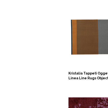
Kristalia Tappeti Ogget
Linea Line Rugs Objec
ASK NOW
ASK NOW