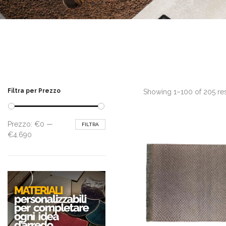
Filtra per Prezzo
Showing 1–100 of 205 res
Prezzo
Prezzo
Prezzo:
€0
—
FILTRA
Min
Max
€4.690