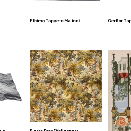
Ethimo Tappeto Malindi
Gerflor Ta
ASK NOW
ASK 
aid
Pierre Frey Wallpapers