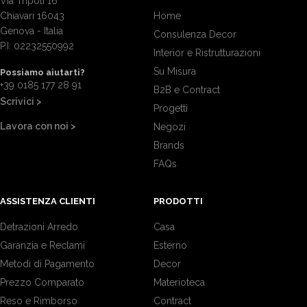
Via Tripoli 16
Chiavari 16043
Home
Genova - Italia
Consulenza Decor
P.I. 02232550992
Interior e Ristrutturazioni
Su Misura
Possiamo aiutarti?
+39 0185 177 28 91
B2B e Contract
Scrivici >
Progetti
Lavora con noi >
Negozi
Brands
FAQs
ASSISTENZA CLIENTI
PRODOTTI
Detrazioni Arredo
Casa
Garanzia e Reclami
Esterno
Metodi di Pagamento
Decor
Prezzo Comparato
Materioteca
Reso e Rimborso
Contract