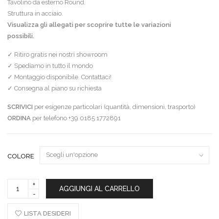
Tavolino da esterno Round.
Struttura in acciaio.
Visualizza gli allegati per scoprire tutte le variazioni
possibili.
✓ Ritiro gratis nei nostri showroom
✓ Spediamo in tutto il mondo
✓ Montaggio disponibile. Contattaci!
✓ Consegna al piano su richiesta
SCRIVICI
per esigenze particolari (quantità, dimensioni, trasporto)
ORDINA
per telefono +39 0185 1772891
COLORE
Emu
AGGIUNGI AL CARRELLO
tavolino
Round
quantity
LISTA DESIDERI