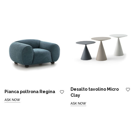
era:
è:
€5.081,00.
€4.165,00.
Desalto tavolino Micro
Pianca poltrona Regina
Clay
ASK NOW
ASK NOW