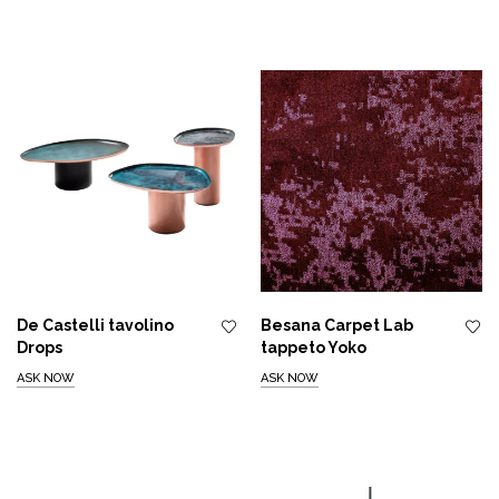
De Castelli tavolino
Besana Carpet Lab
Drops
tappeto Yoko
ASK NOW
ASK NOW