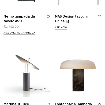
Nemo lampada da
MAS Design tavolini
tavolo AS1C
Onice 45
€
1.342,00
ASK NOW
AGGIUNGI AL CARRELLO
Martinelli Luce
FontanaArte lampada