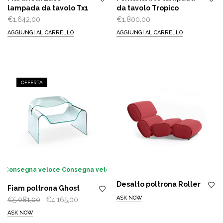
lampada da tavolo Tx1
da tavolo Tropico
€
1.642,00
€
1.800,00
AGGIUNGI AL CARRELLO
AGGIUNGI AL CARRELLO
OFFERTA
Consegna veloce
Consegna veloce
Desalto poltrona Roller
Fiam poltrona Ghost
ASK NOW
Il
Il
€
5.081,00
€
4.165,00
prezzo
prezzo
ASK NOW
originale
attuale