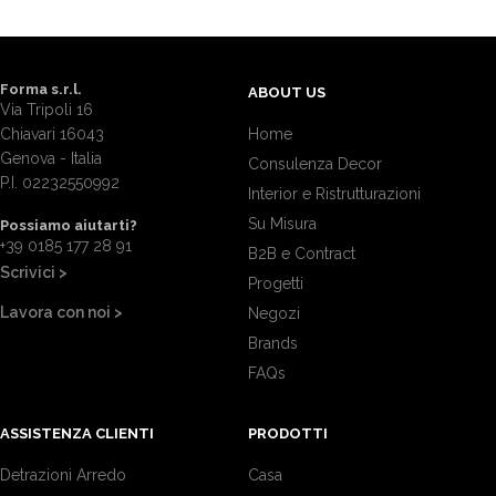
Forma s.r.l.
ABOUT US
Via Tripoli 16
Chiavari 16043
Home
Genova - Italia
Consulenza Decor
P.I. 02232550992
Interior e Ristrutturazioni
Su Misura
Possiamo aiutarti?
+39 0185 177 28 91
B2B e Contract
Scrivici >
Progetti
Lavora con noi >
Negozi
Brands
FAQs
ASSISTENZA CLIENTI
PRODOTTI
Detrazioni Arredo
Casa