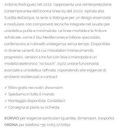
Antonio Rodriguez nel 2022, rappresenta una reinterpretazione
contemporanea dell’iconica linea Isy del 2000. Ispirata alla
fluidità dell’acqua, la serie si distingue per un design essenziale
e modulare, con componenti tecniche integrate nel lavabo per
un’estetica pulita e minimalista. Le linee morbide e le finiture
sofisticate, come il blu Mediterraneo e l’ottone spazzolato,
conferiscono ai rubinetti un’eleganza senza tempo. Disponibile
in diverse varianti, tra cui miscelatori monocomando,
progressivi, versioni a tre fori con leve o manopole e un
modello elettronico “no touch”, Isy22 unisce funzionalità
avanzate a un’estetica raffinata, rispondendo alle esigenze di
ambienti residenziali e contract.
✓ Ritiro gratis nei nostri showroom
✓ Spediamo in tutto il mondo
✓ Montaggio disponibile. Contattaci!
✓ Consegna al piano su richiesta
SCRIVICI
per esigenze particolari (quantità, dimensioni, trasporto)
ORDINA
per telefono +39 0185 1772891