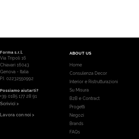
Forma s.r.l.
ABOUT US
Via Tripoli 16
Chiavari 16043
Home
Genova - Italia
Consulenza Decor
P.I. 02232550992
Interior e Ristrutturazioni
Su Misura
Possiamo aiutarti?
+39 0185 177 28 91
B2B e Contract
Scrivici >
Progetti
Lavora con noi >
Negozi
Brands
FAQs