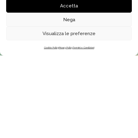
Accetta
Nega
Clicca per accettare i cookie di marketing
Visualizza le preferenze
ed abilitare questo contenuto
Cookie Policy
Privacy Policy
Termini e Condizioni
SEGUICI
FATTI ISPIRARE
Iscriviti ai nostri canali e
Forma Magazine
resta sempre aggiornato sulle
Programma di affiliazione
ultime novità Forma Design
Trade program