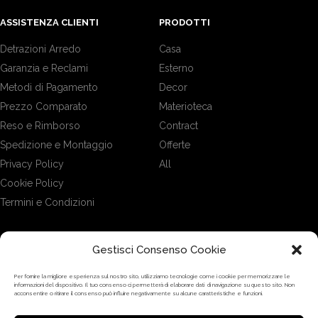
ASSISTENZA CLIENTI
PRODOTTI
Detrazioni Arredo
Casa
Garanzia e Reclami
Esterno
Metodi di Pagamento
Decor
Prezzo Comparato
Materioteca
Reso e Rimborso
Contract
Spedizione e Montaggio
Offerte
Privacy Policy
All
Cookie Policy
Termini e Condizioni
Gestisci Consenso Cookie
DOVE SIAMO
Per fornire la migliore esperienza sul nostro sito, utilizziamo tecnologie come i cookie per memorizzare le
informazioni del dispositivo. Il tuo consenso ci permetterà di elaborare dati di navigazione su questo sito. Non
acconsentire o ritirare il consenso può influire negativamente su alcune caratteristiche e funzioni.