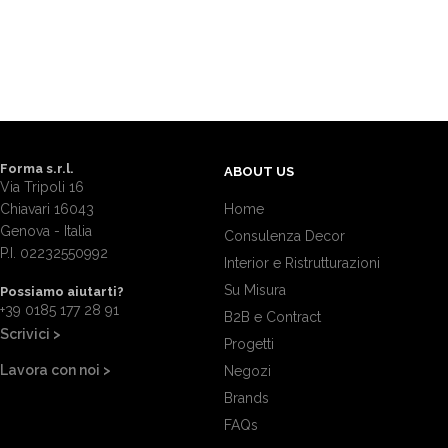
Forma s.r.l.
ABOUT US
Via Tripoli 16
Chiavari 16043
Home
Genova - Italia
Consulenza Decor
P.I. 02232550992
Interior e Ristrutturazioni
Su Misura
Possiamo aiutarti?
+39 0185 177 28 91
B2B e Contract
Scrivici >
Progetti
Lavora con noi >
Negozi
Brands
FAQs