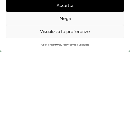
Accetta
Nega
Clicca per accettare i cookie di marketing
Visualizza le preferenze
ed abilitare questo contenuto
Cookie Policy
Privacy Policy
Termini e Condizioni
SEGUICI
FATTI ISPIRARE
Iscriviti ai nostri canali e
Forma Magazine
resta sempre aggiornato sulle
Programma di affiliazione
ultime novità Forma Design
Trade program