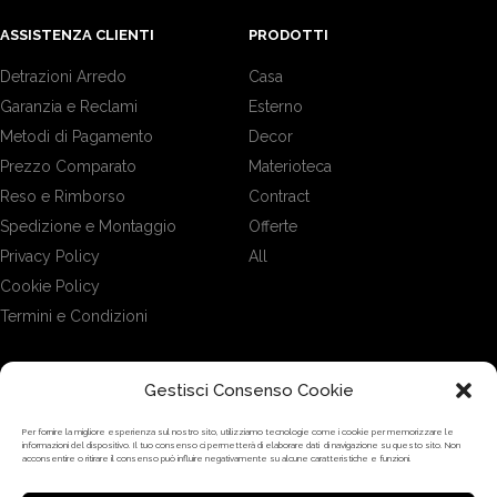
ASSISTENZA CLIENTI
PRODOTTI
Detrazioni Arredo
Casa
Garanzia e Reclami
Esterno
Metodi di Pagamento
Decor
Prezzo Comparato
Materioteca
Reso e Rimborso
Contract
Spedizione e Montaggio
Offerte
Privacy Policy
All
Cookie Policy
Termini e Condizioni
Gestisci Consenso Cookie
DOVE SIAMO
Per fornire la migliore esperienza sul nostro sito, utilizziamo tecnologie come i cookie per memorizzare le
informazioni del dispositivo. Il tuo consenso ci permetterà di elaborare dati di navigazione su questo sito. Non
acconsentire o ritirare il consenso può influire negativamente su alcune caratteristiche e funzioni.