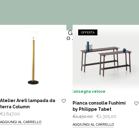
PIAZZA DEI GIUSTINIANI
OFFERTA
No.2
Consegna veloce
Atelier Areti lampada da
Pianca consolle Fushimi
terra Column
by Philippe Tabet
€
1.647,00
Il
Il
€
1.450,00
€
1.305,00
AGGIUNGI AL CARRELLO
prezzo
prezzo
AGGIUNGI AL CARRELLO
originale
attuale
era:
è: