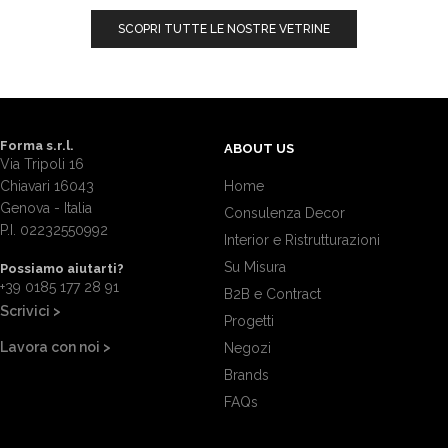
SCOPRI TUTTE LE NOSTRE VETRINE
Forma s.r.l.
ABOUT US
Via Tripoli 16
Chiavari 16043
Home
Genova - Italia
Consulenza Decor
P.I. 02232550992
Interior e Ristrutturazioni
Su Misura
Possiamo aiutarti?
+39 0185 177 28 91
B2B e Contract
Scrivici >
Progetti
Lavora con noi >
Negozi
Brands
FAQs