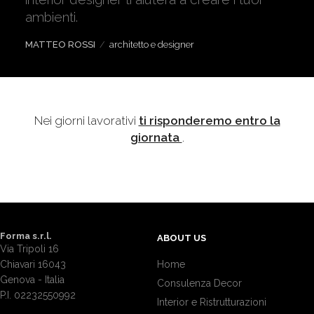
ambienti.
MATTEO ROSSI
/
architetto e designer
Nei giorni lavorativi
ti risponderemo entro la
giornata
.
Forma s.r.l.
ABOUT US
Via Tripoli 16
Chiavari 16043
Home
Genova - Italia
Consulenza Decor
P.I. 02232550992
Interior e Ristrutturazioni