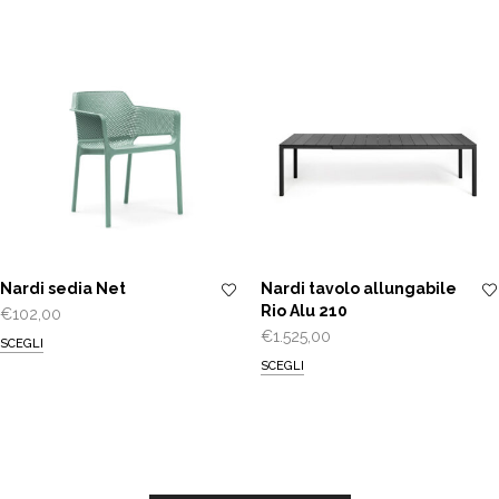
Nardi sedia Net
Nardi tavolo allungabile
Rio Alu 210
€
102,00
€
1.525,00
SCEGLI
SCEGLI