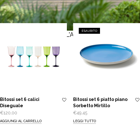
ESAURITO
PRANZO ALL'ARIA APERTA
Bitossi set 6 calici
Bitossi set 6 piatto piano
Diseguale
Sorbetto Mirtillo
€
120,00
€
49,45
AGGIUNGI AL CARRELLO
LEGGI TUTTO