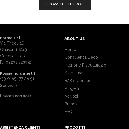
SCOPRI TUTTI I LOOK
Forma s.r.l.
ABOUT US
Via Tripoli 16
Chiavari 16043
Home
Genova - Italia
Consulenza Decor
P.I. 02232550992
Interior e Ristrutturazioni
Su Misura
Possiamo aiutarti?
+39 0185 177 28 91
B2B e Contract
Scrivici >
Progetti
Lavora con noi >
Negozi
Brands
FAQs
ASSISTENZA CLIENTI
PRODOTTI