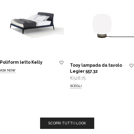
Poliform letto Kelly
Tooy lampada da tavolo
ASK NOW
Legier 557.32
€
528,75
SCEGLI
SCOPRI TUTTI I LOOK