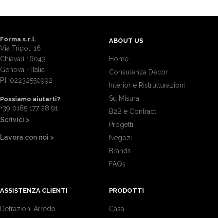
Forma s.r.l.
ABOUT US
Via Tripoli 16
Chiavari 16043
Home
Genova - Italia
Consulenza Decor
P.I. 02232550992
Interior e Ristrutturazioni
Su Misura
Possiamo aiutarti?
+39 0185 177 28 91
B2B e Contract
Scrivici >
Progetti
Lavora con noi >
Negozi
Brands
FAQs
ASSISTENZA CLIENTI
PRODOTTI
Detrazioni Arredo
Casa