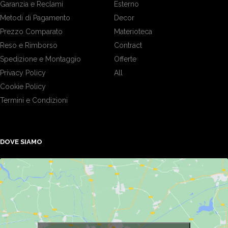
Garanzia e Reclami
Esterno
Metodi di Pagamento
Decor
Prezzo Comparato
Materioteca
Reso e Rimborso
Contract
Spedizione e Montaggio
Offerte
Privacy Policy
All
Cookie Policy
Termini e Condizioni
DOVE SIAMO