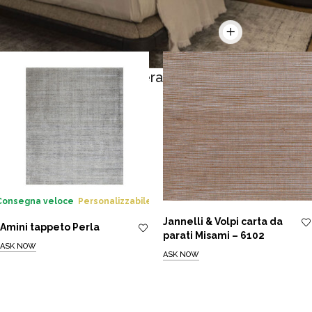
La camera da letto
Consegna veloce
Personalizzabile
Jannelli & Volpi carta da
Amini tappeto Perla
parati Misami – 6102
ASK NOW
ASK NOW