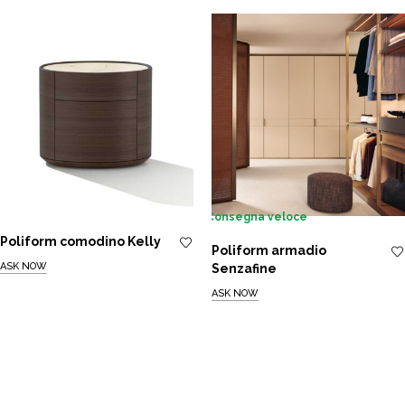
Consegna veloce
Poliform comodino Kelly
Poliform armadio
ASK NOW
Senzafine
ASK NOW