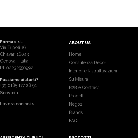
Forma s.r.l.
ABOUT US
Via Tripoli 16
Chiavari 16043
Home
Genova - Italia
Consulenza Decor
P.I. 02232550992
Interior e Ristrutturazioni
Su Misura
Possiamo aiutarti?
+39 0185 177 28 91
B2B e Contract
Scrivici >
Progetti
Lavora con noi >
Negozi
Brands
FAQs
ASSISTENZA CLIENTI
PRODOTTI