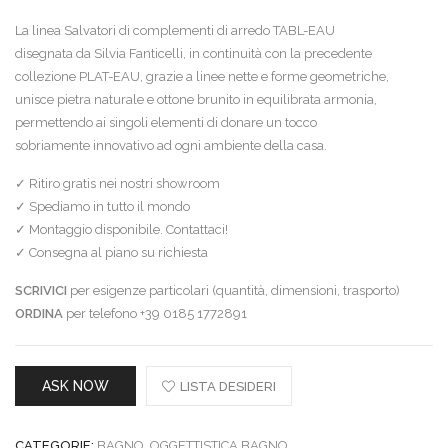
La linea Salvatori di complementi di arredo TABL-EAU
disegnata da Silvia Fanticelli, in continuità con la precedente
collezione PLAT-EAU, grazie a linee nette e forme geometriche,
unisce pietra naturale e ottone brunito in equilibrata armonia,
permettendo ai singoli elementi di donare un tocco
sobriamente innovativo ad ogni ambiente della casa.
✓ Ritiro gratis nei nostri showroom
✓ Spediamo in tutto il mondo
✓ Montaggio disponibile. Contattaci!
✓ Consegna al piano su richiesta
SCRIVICI
per esigenze particolari (quantità, dimensioni, trasporto)
ORDINA
per telefono +39 0185 1772891
ASK NOW
LISTA DESIDERI
CATEGORIE:
BAGNO
,
OGGETTISTICA BAGNO