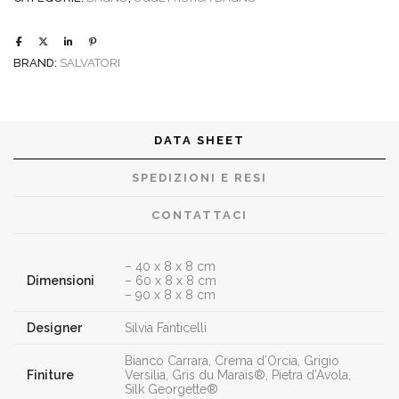
BRAND:
SALVATORI
DATA SHEET
SPEDIZIONI E RESI
CONTATTACI
– 40 x 8 x 8 cm
Dimensioni
– 60 x 8 x 8 cm
– 90 x 8 x 8 cm
Designer
Silvia Fanticelli
Bianco Carrara, Crema d’Orcia, Grigio
Finiture
Versilia, Gris du Marais®, Pietra d’Avola,
Silk Georgette®