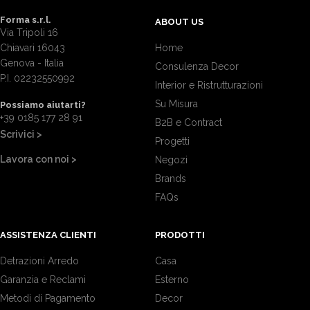
Forma s.r.l.
ABOUT US
Via Tripoli 16
Chiavari 16043
Home
Genova - Italia
Consulenza Decor
P.I. 02232550992
Interior e Ristrutturazioni
Su Misura
Possiamo aiutarti?
+39 0185 177 28 91
B2B e Contract
Scrivici >
Progetti
Lavora con noi >
Negozi
Brands
FAQs
ASSISTENZA CLIENTI
PRODOTTI
Detrazioni Arredo
Casa
Garanzia e Reclami
Esterno
Metodi di Pagamento
Decor