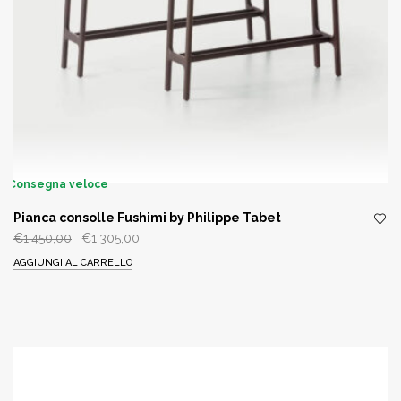
Consegna veloce
Pianca consolle Fushimi by Philippe Tabet
Il
Il
€
1.450,00
€
1.305,00
prezzo
prezzo
AGGIUNGI AL CARRELLO
originale
attuale
era:
è:
€1.450,00.
€1.305,00.