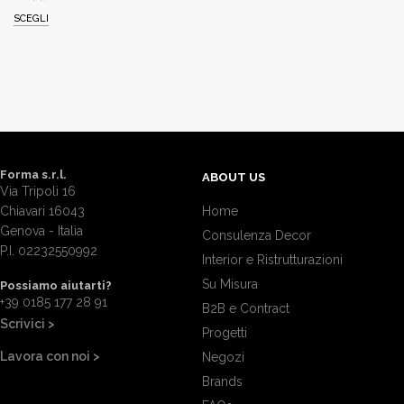
SCEGLI
Forma s.r.l.
ABOUT US
Via Tripoli 16
Chiavari 16043
Home
Genova - Italia
Consulenza Decor
P.I. 02232550992
Interior e Ristrutturazioni
Su Misura
Possiamo aiutarti?
+39 0185 177 28 91
B2B e Contract
Scrivici >
Progetti
Lavora con noi >
Negozi
Brands