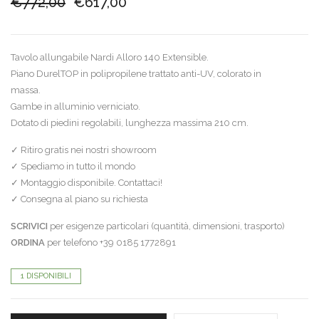
Il
Il
€
772,00
€
617,00
prezzo
prezzo
originale
attuale
Tavolo allungabile Nardi Alloro 140 Extensible.
era:
è:
Piano DurelTOP in polipropilene trattato anti-UV, colorato in
€772,00.
€617,00.
massa.
Gambe in alluminio verniciato.
Dotato di piedini regolabili, lunghezza massima 210 cm.
✓ Ritiro gratis nei nostri showroom
✓ Spediamo in tutto il mondo
✓ Montaggio disponibile. Contattaci!
✓ Consegna al piano su richiesta
SCRIVICI
per esigenze particolari (quantità, dimensioni, trasporto)
ORDINA
per telefono +39 0185 1772891
1 DISPONIBILI