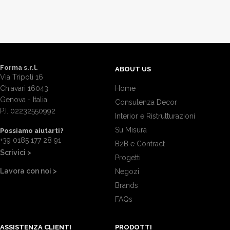
Forma s.r.l.
ABOUT US
Via Tripoli 16
Chiavari 16043
Home
Genova - Italia
Consulenza Decor
P.I. 02232550992
Interior e Ristrutturazioni
Su Misura
Possiamo aiutarti?
+39 0185 177 28 91
B2B e Contract
Scrivici >
Progetti
Lavora con noi >
Negozi
Brands
FAQs
ASSISTENZA CLIENTI
PRODOTTI