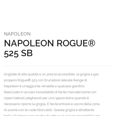
NAPOLEON
NAPOLEON ROGUE®
525 SB
Grigliate di alta qualità a un prezzo accessibile, la griglia a gas
propano Rogue® 525 con bruciatore laterale Range di
Napoleon è un’aggiunta versatile a qualsiasi giardino.
Realizzato in acciaio inossidabile di facile manutenzione con
ripiani laterali pieghevoli per uno spazio extra quando è
necessario riporre la griglia. È facile entrare e uscire dalla zona
di azione con le ruote bloccabili. Questa griglia è altrettanto
bella all’interno con piastre di cottura in acciaio inossidabile per