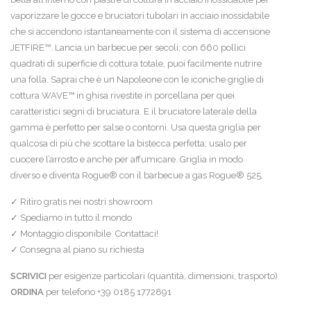
vaporizzare le gocce e bruciatori tubolari in acciaio inossidabile
che si accendono istantaneamente con il sistema di accensione
JETFIRE™. Lancia un barbecue per secoli; con 660 pollici
quadrati di superficie di cottura totale, puoi facilmente nutrire
una folla. Saprai che è un Napoleone con le iconiche griglie di
cottura WAVE™ in ghisa rivestite in porcellana per quei
caratteristici segni di bruciatura. E il bruciatore laterale della
gamma è perfetto per salse o contorni. Usa questa griglia per
qualcosa di più che scottare la bistecca perfetta; usalo per
cuocere l’arrosto e anche per affumicare. Griglia in modo
diverso e diventa Rogue® con il barbecue a gas Rogue® 525.
✓ Ritiro gratis nei nostri showroom
✓ Spediamo in tutto il mondo
✓ Montaggio disponibile. Contattaci!
✓ Consegna al piano su richiesta
SCRIVICI
per esigenze particolari (quantità, dimensioni, trasporto)
ORDINA
per telefono +39 0185 1772891