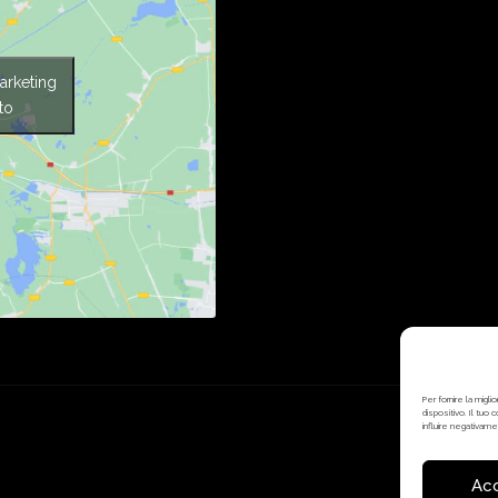
arketing
to
Per fornire la mig
dispositivo. Il tuo
influire negativame
Ac