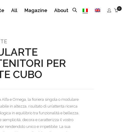
0
te
All
Magazine
About
TE
ULARTE
ENITORI PER
TE CUBO
a Alfa e Omega, la fioriera singola o modulare
bile in altezza, risultato di un’attenta ricerca
ologica in equilibrio tra funzionalità e bellezza.
e semplicità, decora e caratterizza il vostro
r rendendolo unico e irripetibile. La sua