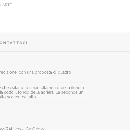
LARTE
ONTATTACI
 precisione, con una proposta di quattro
e che evitano lo smantellamento della fioriera.
 sotto il fondo della fioriera. La seconda un
lo scarico dall’alto.
uce RAL 7035, G2 Grigio