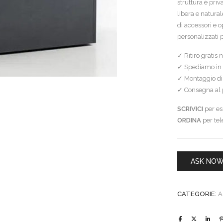
struttura è priv
libera e natural
di accessori e o
personalizzati 
✓ Ritiro gratis
✓ Spediamo in 
✓ Montaggio dis
✓ Consegna al p
SCRIVICI
per esi
ORDINA
per te
ASK NO
CATEGORIE:
A