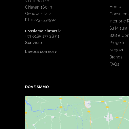
Via Tripoli 16
Home
Chiavari 16043
Genova - Italia
Consulenz
P.I. 02232550992
Interior e 
Su Misura
Possiamo aiutarti?
B2B e Con
+39 0185 177 28 91
Scrivici >
Progetti
Negozi
Lavora con noi >
Brands
FAQs
DOVE SIAMO