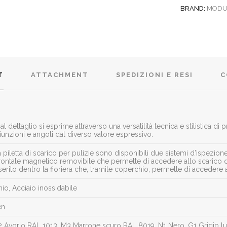
BRAND:
MODU
T
ATTACHMENT
SPEDIZIONI E RESI
C
l dettaglio si esprime attraverso una versatilità tecnica e stilistica di
giunzioni e angoli dal diverso valore espressivo.
 piletta di scarico per pulizie sono disponibili due sistemi d’ispezion
rontale magnetico removibile che permette di accedere allo scarico da
erito dentro la fioriera che, tramite coperchio, permette di accedere al
nio, Acciaio inossidabile
en
2 Avorio RAL 1013, M3 Marrone scuro RAL 8019, N1 Nero, G1 Grigio l