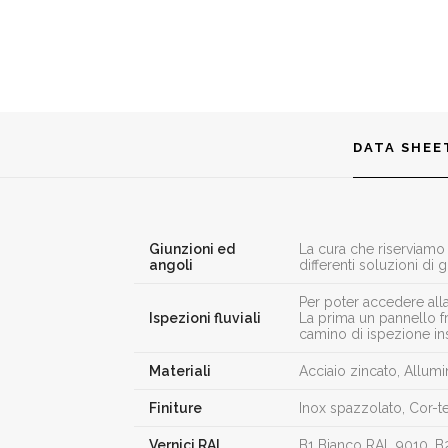
DATA SHEE
Giunzioni ed
La cura che riserviamo a
angoli
differenti soluzioni di 
Per poter accedere alla
Ispezioni fluviali
La prima un pannello f
camino di ispezione ins
Materiali
Acciaio zincato, Allumi
Finiture
Inox spazzolato, Cor-t
Vernici RAL
B1 Bianco RAL 9010, B