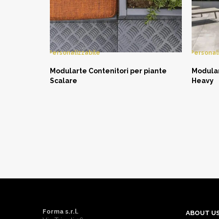
Personalizzabile
Personal
Modularte Contenitori per piante
Modular
Scalare
Heavy
ASK NOW
A
Forma s.r.l.
ABOUT U