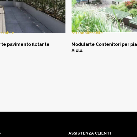
izzabile
Personalizzabile
te pavimento flotante
Modularte Contenitori per pi
Aiola
SK NOW
ASK NOW
S
ASSISTENZA CLIENTI