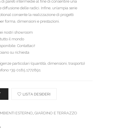
a di pareti intermedie al fine di consentire una
e diffusione delle radici. Infine, un’ampia serie
ptional consente la realizzazione di progetti
per forma, dimensioni e prestazioni.
 nei nostri showroom
tutto il mondo
ponibile. Contattaci!
iano su richiesta
genze particolari (quantità, dimensioni, trasporto)
lefono +39 0185 1772891
W
LISTA DESIDERI
MBIENTI ESTERNO
,
GIARDINO E TERRAZZO