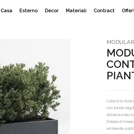
Casa
Esterno
Decor
Materiali
Contract
Offer
Prodotti
Prodotti
Prodotti
Prodotti
MODULAR
e
or
Poltrone
Ombrelloni
Tende
MOD
turazioni
Pouf e Sitting ball
Sedute
Tessuti e Fodere
CONT
denze
Scrivanie
Tavoli
Vasi e Fioriere
e
Sedute
Tavolini
PIAN
Specchi e Cornici
i
Tavoli
Tavolini
Cubo è la nostr
 Guanciali
con fondo regola
TV
stilistica e tecn
Dotata di linear
ambiente outdoo