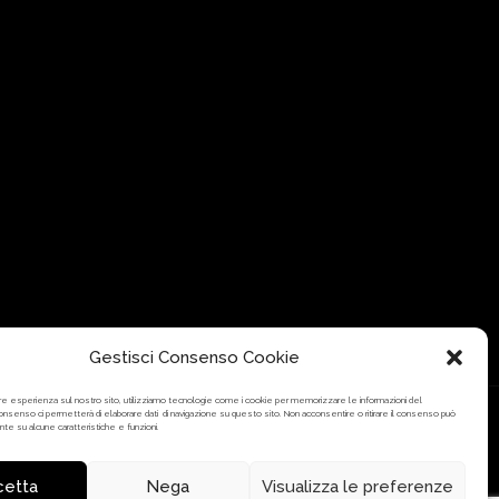
Gestisci Consenso Cookie
liore esperienza sul nostro sito, utilizziamo tecnologie come i cookie per memorizzare le informazioni del
 consenso ci permetterà di elaborare dati di navigazione su questo sito. Non acconsentire o ritirare il consenso può
nte su alcune caratteristiche e funzioni.
cetta
Nega
Visualizza le preferenze