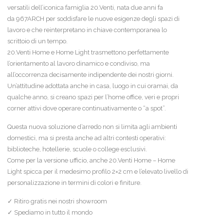
versatili dell’iconica famiglia 20.Venti, nata due anni fa
da 967ARCH per soddisfare le nuove esigenze degli spazi di
lavoro e che reinterpretano in chiave contemporanea lo
scrittoio di un tempo.
20.Venti Home e Home Light trasmettono perfettamente
l’orientamento al lavoro dinamico e condiviso, ma
all’occorrenza decisamente indipendente dei nostri giorni.
Un’attitudine adottata anche in casa, luogo in cui oramai, da
qualche anno, si creano spazi per l’home office, veri e propri
corner attivi dove operare continuativamente o “a spot”.
Questa nuova soluzione d’arredo non si limita agli ambienti
domestici, ma si presta anche ad altri contesti operativi:
biblioteche, hotellerie, scuole o college esclusivi.
Come per la versione ufficio, anche 20.Venti Home – Home
Light spicca per il medesimo profilo 2×2 cm e l’elevato livello di
personalizzazione in termini di colori e finiture.
✓ Ritiro gratis nei nostri showroom
✓ Spediamo in tutto il mondo