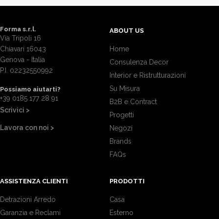
Forma s.r.l.
ABOUT US
Via Tripoli 16
Chiavari 16043
Home
Genova - Italia
Consulenza Decor
P.I. 02232550992
Interior e Ristrutturazioni
Su Misura
Possiamo aiutarti?
+39 0185 177 28 91
B2B e Contract
Scrivici >
Progetti
Lavora con noi >
Negozi
Brands
FAQs
ASSISTENZA CLIENTI
PRODOTTI
Detrazioni Arredo
Casa
Garanzia e Reclami
Esterno