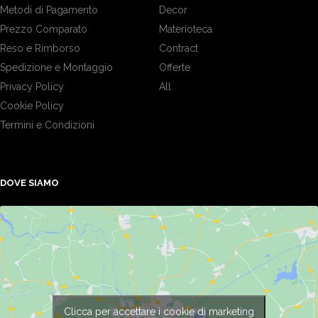
Metodi di Pagamento
Decor
Prezzo Comparato
Materioteca
Reso e Rimborso
Contract
Spedizione e Montaggio
Offerte
Privacy Policy
All
Cookie Policy
Termini e Condizioni
DOVE SIAMO
Clicca per accettare i cookie di marketing