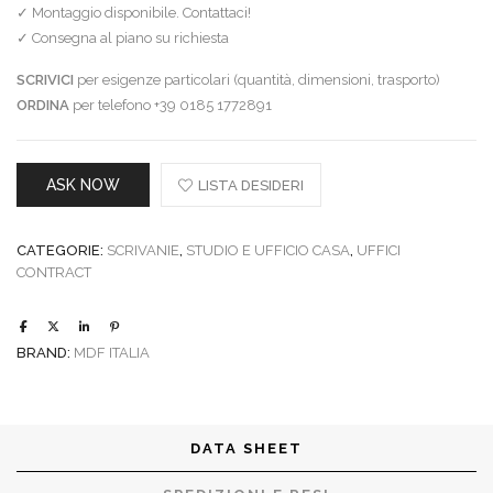
✓ Montaggio disponibile. Contattaci!
✓ Consegna al piano su richiesta
SCRIVICI
per esigenze particolari (quantità, dimensioni, trasporto)
ORDINA
per telefono +39 0185 1772891
ASK NOW
LISTA DESIDERI
CATEGORIE:
SCRIVANIE
,
STUDIO E UFFICIO CASA
,
UFFICI
CONTRACT
BRAND:
MDF ITALIA
DATA SHEET