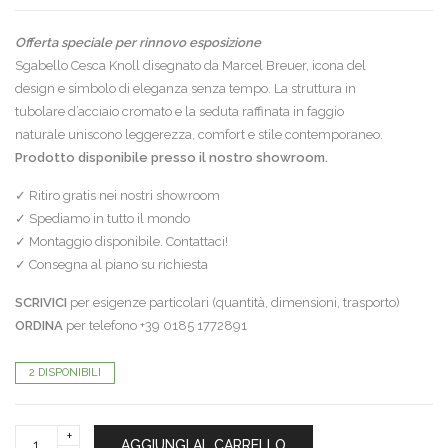
Offerta speciale per rinnovo esposizione
Sgabello Cesca Knoll disegnato da Marcel Breuer, icona del
design e simbolo di eleganza senza tempo. La struttura in
tubolare d’acciaio cromato e la seduta raffinata in faggio
naturale uniscono leggerezza, comfort e stile contemporaneo.
Prodotto disponibile presso il nostro showroom.
✓ Ritiro gratis nei nostri showroom
✓ Spediamo in tutto il mondo
✓ Montaggio disponibile. Contattaci!
✓ Consegna al piano su richiesta
SCRIVICI
per esigenze particolari (quantità, dimensioni, trasporto)
ORDINA
per telefono +39 0185 1772891
2 DISPONIBILI
Knoll
AGGIUNGI AL CARRELLO