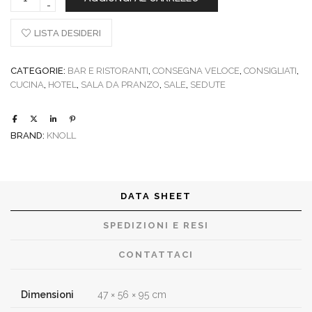
sgabello
Cesca
quantity
LISTA DESIDERI
CATEGORIE:
BAR E RISTORANTI
,
CONSEGNA VELOCE
,
CONSIGLIATI
,
CUCINA
,
HOTEL
,
SALA DA PRANZO
,
SALE
,
SEDUTE
BRAND:
KNOLL
DATA SHEET
SPEDIZIONI E RESI
CONTATTACI
Dimensioni
47 × 56 × 95 cm