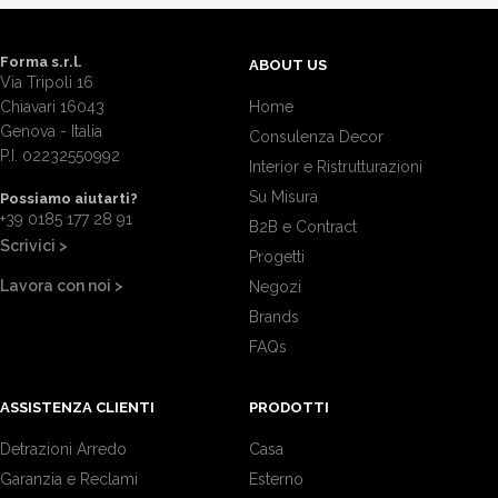
Forma s.r.l.
ABOUT US
Via Tripoli 16
Chiavari 16043
Home
Genova - Italia
Consulenza Decor
P.I. 02232550992
Interior e Ristrutturazioni
Su Misura
Possiamo aiutarti?
+39 0185 177 28 91
B2B e Contract
Scrivici >
Progetti
Lavora con noi >
Negozi
Brands
FAQs
ASSISTENZA CLIENTI
PRODOTTI
Detrazioni Arredo
Casa
Garanzia e Reclami
Esterno