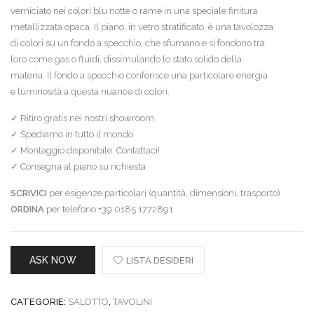
verniciato nei colori blu notte o rame in una speciale finitura
metallizzata opaca. Il piano, in vetro stratificato, è una tavolozza
di colori su un fondo a specchio, che sfumano e si fondono tra
loro come gas o fluidi, dissimulando lo stato solido della
materia. Il fondo a specchio conferisce una particolare energia
e luminosità a questa nuance di colori.
✓ Ritiro gratis nei nostri showroom
✓ Spediamo in tutto il mondo
✓ Montaggio disponibile. Contattaci!
✓ Consegna al piano su richiesta
SCRIVICI
per esigenze particolari (quantità, dimensioni, trasporto)
ORDINA
per telefono +39 0185 1772891
ASK NOW
LISTA DESIDERI
CATEGORIE:
SALOTTO
,
TAVOLINI