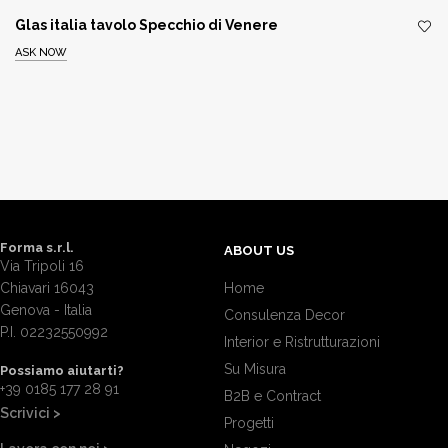
Glas italia tavolo Specchio di Venere
ASK NOW
Forma s.r.l.
ABOUT US
Via Tripoli 16
Chiavari 16043
Home
Genova - Italia
Consulenza Decor
P.I. 02232550992
Interior e Ristrutturazioni
Su Misura
Possiamo aiutarti?
+39 0185 177 28 91
B2B e Contract
Scrivici >
Progetti