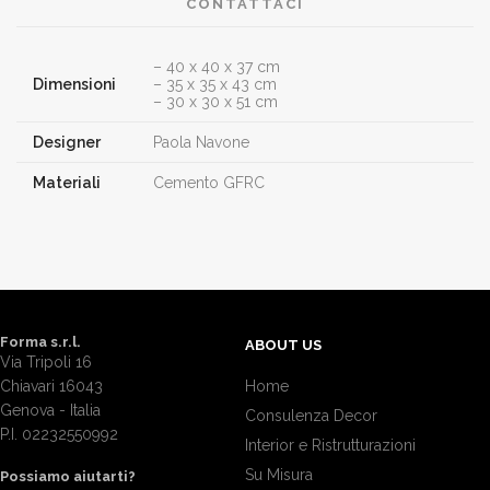
CONTATTACI
– 40 x 40 x 37 cm
Dimensioni
– 35 x 35 x 43 cm
– 30 x 30 x 51 cm
Designer
Paola Navone
Materiali
Cemento GFRC
Forma s.r.l.
ABOUT US
Via Tripoli 16
Chiavari 16043
Home
Genova - Italia
Consulenza Decor
P.I. 02232550992
Interior e Ristrutturazioni
Su Misura
Possiamo aiutarti?