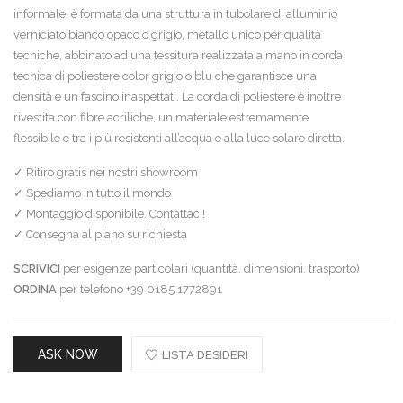
informale, è formata da una struttura in tubolare di alluminio
verniciato bianco opaco o grigio, metallo unico per qualità
tecniche, abbinato ad una tessitura realizzata a mano in corda
tecnica di poliestere color grigio o blu che garantisce una
densità e un fascino inaspettati. La corda di poliestere è inoltre
rivestita con fibre acriliche, un materiale estremamente
flessibile e tra i più resistenti all’acqua e alla luce solare diretta.
✓ Ritiro gratis nei nostri showroom
✓ Spediamo in tutto il mondo
✓ Montaggio disponibile. Contattaci!
✓ Consegna al piano su richiesta
SCRIVICI
per esigenze particolari (quantità, dimensioni, trasporto)
ORDINA
per telefono +39 0185 1772891
ASK NOW
LISTA DESIDERI