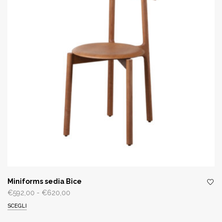
Miniforms sedia Bice
Fascia
€
592,00
-
€
620,00
di
SCEGLI
prezzo: