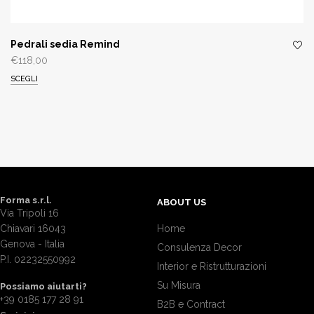
Pedrali sedia Remind
€
118,00
SCEGLI
Forma s.r.l.
ABOUT US
Via Tripoli 16
Chiavari 16043
Home
Genova - Italia
Consulenza Decor
P.I. 02232550992
Interior e Ristrutturazioni
Su Misura
Possiamo aiutarti?
+39 0185 177 28 91
B2B e Contract