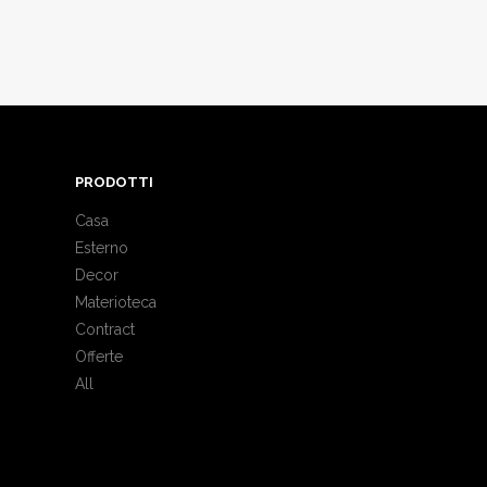
PRODOTTI
Casa
Esterno
Decor
Materioteca
Contract
Offerte
All