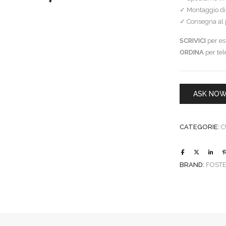
✓ Montaggio dis
✓ Consegna al p
SCRIVICI
per esi
ORDINA
per te
ASK NO
CATEGORIE:
C
BRAND:
FOST