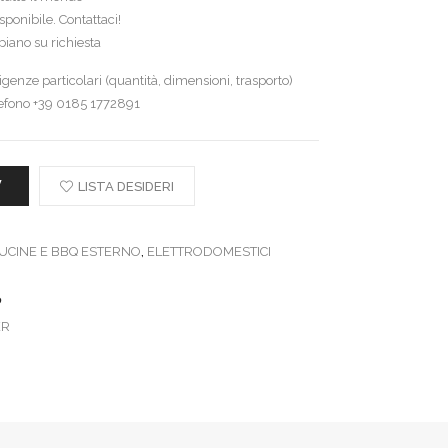
ponibile. Contattaci!
iano su richiesta
genze particolari (quantità, dimensioni, trasporto)
lefono +39 0185 1772891
W
LISTA DESIDERI
UCINE E BBQ ESTERNO
,
ELETTRODOMESTICI
ER