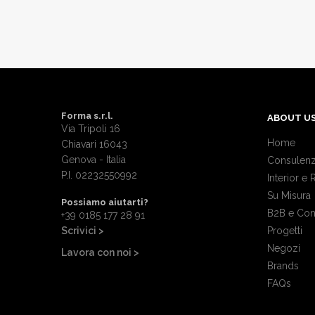
Forma s.r.l.
ABOUT U
Via Tripoli 16
Home
Chiavari 16043
Genova - Italia
Consulenz
P.I. 02232550992
Interior e 
Su Misura
Possiamo aiutarti?
B2B e Con
+39 0185 177 28 91
Scrivici >
Progetti
Negozi
Lavora con noi >
Brands
FAQs