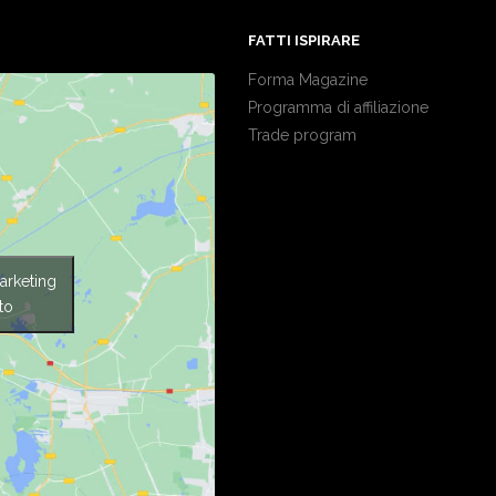
FATTI ISPIRARE
Forma Magazine
Programma di affiliazione
Trade program
arketing
to