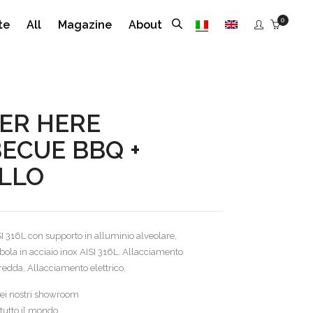
0
te
All
Magazine
About
ER HERE
ECUE BBQ +
LLO
SI 316L con supporto in alluminio alveolare,
la in acciaio inox AISI 316L. Allacciamento
redda, Allacciamento elettrico.
 nei nostri showroom
tutto il mondo