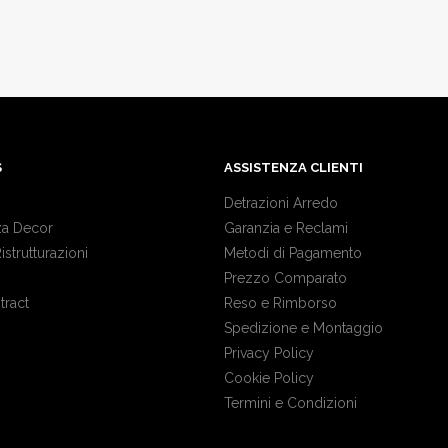
S
ASSISTENZA CLIENTI
Detrazioni Arredo
a Decor
Garanzia e Reclami
Ristrutturazioni
Metodi di Pagamento
Prezzo Comparato
tract
Reso e Rimborso
Spedizione e Montaggio
Privacy Policy
Cookie Policy
Termini e Condizioni