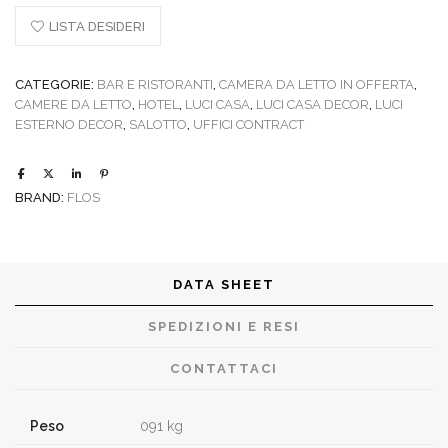
tavolo
LISTA DESIDERI
TabTable
quantity
CATEGORIE:
BAR E RISTORANTI
,
CAMERA DA LETTO IN OFFERTA
,
CAMERE DA LETTO
,
HOTEL
,
LUCI CASA
,
LUCI CASA DECOR
,
LUCI
ESTERNO DECOR
,
SALOTTO
,
UFFICI CONTRACT
BRAND:
FLOS
DATA SHEET
SPEDIZIONI E RESI
CONTATTACI
Peso
091 kg