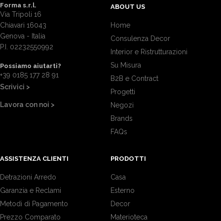
Forma s.r.l.
ABOUT US
Via Tripoli 16
Chiavari 16043
Home
Genova - Italia
Consulenza Decor
P.I. 02232550992
Interior e Ristrutturazioni
Su Misura
Possiamo aiutarti?
+39 0185 177 28 91
B2B e Contract
Scrivici >
Progetti
Lavora con noi >
Negozi
Brands
FAQs
ASSISTENZA CLIENTI
PRODOTTI
Detrazioni Arredo
Casa
Garanzia e Reclami
Esterno
Metodi di Pagamento
Decor
Prezzo Comparato
Materioteca