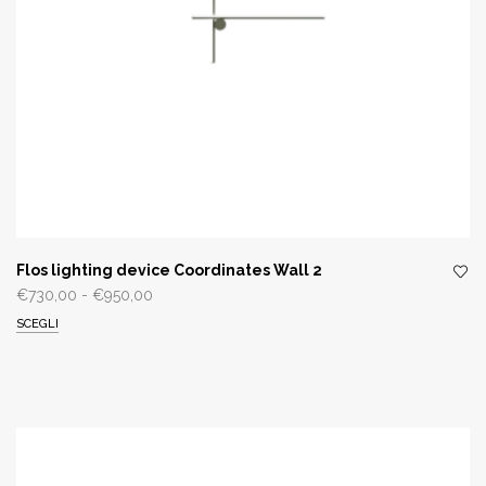
Flos lighting device Coordinates Wall 2
Fascia
€
730,00
-
€
950,00
di
SCEGLI
prezzo:
da
€730,00
a
€950,00