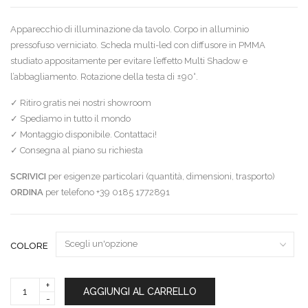
Apparecchio di illuminazione da tavolo. Corpo in alluminio
pressofuso verniciato. Scheda multi-led con diffusore in PMMA
studiato appositamente per evitare l’effetto Multi Shadow e
l’abbagliamento. Rotazione della testa di ±90°.
✓ Ritiro gratis nei nostri showroom
✓ Spediamo in tutto il mondo
✓ Montaggio disponibile. Contattaci!
✓ Consegna al piano su richiesta
SCRIVICI
per esigenze particolari (quantità, dimensioni, trasporto)
ORDINA
per telefono +39 0185 1772891
COLORE
Flos
AGGIUNGI AL CARRELLO
Lampada
da