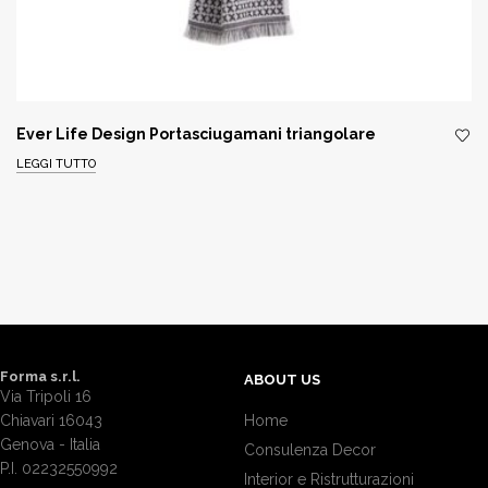
Ever Life Design Portasciugamani triangolare
LEGGI TUTTO
Forma s.r.l.
ABOUT US
Via Tripoli 16
Chiavari 16043
Home
Genova - Italia
Consulenza Decor
P.I. 02232550992
Interior e Ristrutturazioni