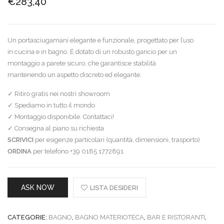
€
283,40
Un portasciugamani elegante e funzionale, progettato per l’uso
in cucina e in bagno. È dotato di un robusto gancio per un
montaggio a parete sicuro, che garantisce stabilità
mantenendo un aspetto discreto ed elegante.
✓ Ritiro gratis nei nostri showroom
✓ Spediamo in tutto il mondo
✓ Montaggio disponibile. Contattaci!
✓ Consegna al piano su richiesta
SCRIVICI
per esigenze particolari (quantità, dimensioni, trasporto)
ORDINA
per telefono +39 0185 1772891
ASK NOW
LISTA DESIDERI
CATEGORIE:
BAGNO
,
BAGNO MATERIOTECA
,
BAR E RISTORANTI
,