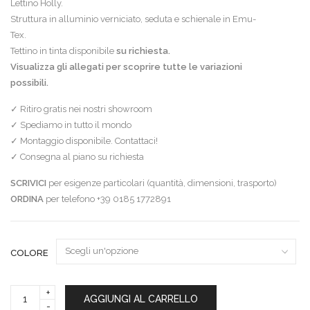
Lettino Holly.
Struttura in alluminio verniciato, seduta e schienale in Emu-
Tex.
Tettino in tinta disponibile
su richiesta.
Visualizza gli allegati per scoprire tutte le variazioni
possibili.
✓ Ritiro gratis nei nostri showroom
✓ Spediamo in tutto il mondo
✓ Montaggio disponibile. Contattaci!
✓ Consegna al piano su richiesta
SCRIVICI
per esigenze particolari (quantità, dimensioni, trasporto)
ORDINA
per telefono +39 0185 1772891
COLORE
Emu
AGGIUNGI AL CARRELLO
lettino