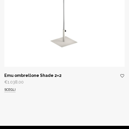
Emu ombrellone Shade 2×2
€
1.038,00
SCEGLI