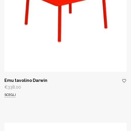
Emu tavolino Darwin
€
338,00
SCEGLI