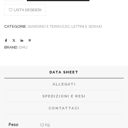
Holly
quantity
LISTA DESIDERI
CATEGORIE:
GIARDINO E TERRAZZO
,
LETTINI E SDRAIO
BRAND:
EMU
DATA SHEET
ALLEGATI
SPEDIZIONI E RESI
CONTATTACI
Peso
13 kg