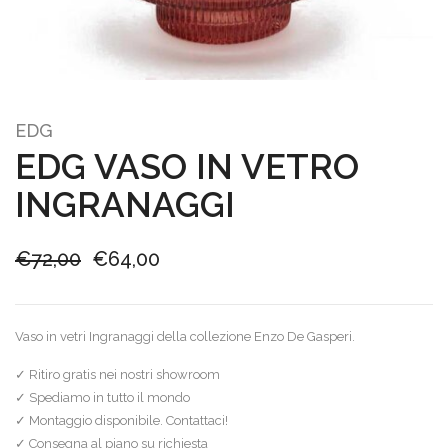
EDG
EDG VASO IN VETRO
INGRANAGGI
Il
Il
€
72,00
€
64,00
prezzo
prezzo
originale
attuale
Vaso in vetri Ingranaggi della collezione Enzo De Gasperi.
era:
è:
€72,00.
€64,00.
✓ Ritiro gratis nei nostri showroom
✓ Spediamo in tutto il mondo
✓ Montaggio disponibile. Contattaci!
✓ Consegna al piano su richiesta