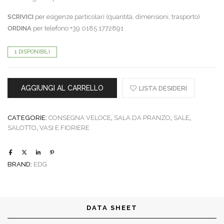
SCRIVICI
per esigenze particolari (quantità, dimensioni, trasporto)
ORDINA
per telefono +39 0185 1772891
1 DISPONIBILI
AGGIUNGI AL CARRELLO
LISTA DESIDERI
CATEGORIE:
CONSEGNA VELOCE
,
SALA DA PRANZO
,
SALE
,
SALOTTO
,
VASI E FIORIERE
BRAND:
EDG
DATA SHEET