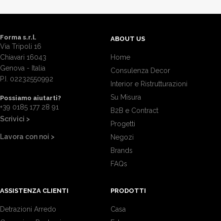
Forma s.r.l.
ABOUT US
Via Tripoli 16
Chiavari 16043
Home
Genova - Italia
Consulenza Decor
P.I. 02232550992
Interior e Ristrutturazioni
Su Misura
Possiamo aiutarti?
+39 0185 177 28 91
B2B e Contract
Scrivici >
Progetti
Lavora con noi >
Negozi
Brands
FAQs
ASSISTENZA CLIENTI
PRODOTTI
Detrazioni Arredo
Casa