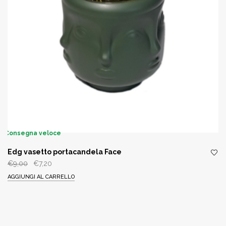
Consegna veloce
Edg vasetto portacandela Face
Il
Il
€
9,00
€
7,20
prezzo
prezzo
AGGIUNGI AL CARRELLO
originale
attuale
era:
è:
€9,00.
€7,20.