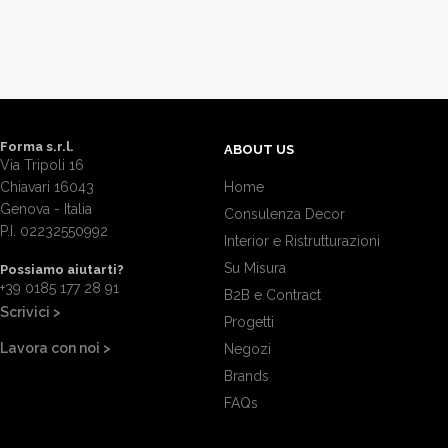
Forma s.r.l.
ABOUT US
Via Tripoli 16
Chiavari 16043
Home
Genova - Italia
Consulenza Decor
P.I. 02232550992
Interior e Ristrutturazioni
Su Misura
Possiamo aiutarti?
+39 0185 177 28 91
B2B e Contract
Scrivici >
Progetti
Lavora con noi >
Negozi
Brands
FAQs