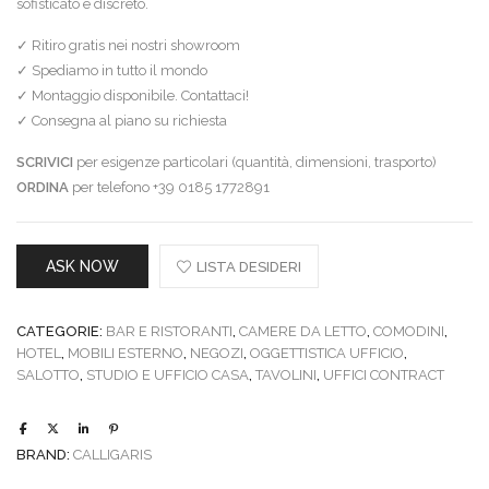
sofisticato e discreto.
✓ Ritiro gratis nei nostri showroom
✓ Spediamo in tutto il mondo
✓ Montaggio disponibile. Contattaci!
✓ Consegna al piano su richiesta
SCRIVICI
per esigenze particolari (quantità, dimensioni, trasporto)
ORDINA
per telefono +39 0185 1772891
ASK NOW
LISTA DESIDERI
CATEGORIE:
BAR E RISTORANTI
,
CAMERE DA LETTO
,
COMODINI
,
HOTEL
,
MOBILI ESTERNO
,
NEGOZI
,
OGGETTISTICA UFFICIO
,
SALOTTO
,
STUDIO E UFFICIO CASA
,
TAVOLINI
,
UFFICI CONTRACT
BRAND:
CALLIGARIS