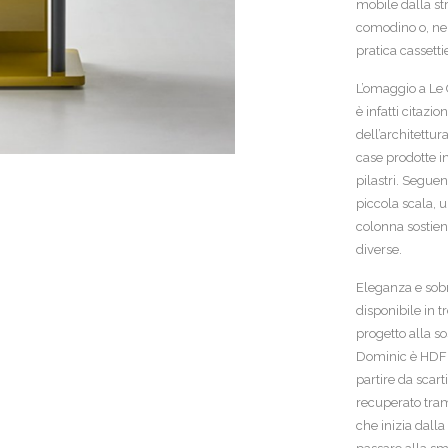
mobile dalla st
comodino o, nel
pratica cassetti
L’omaggio a Le 
è infatti citazi
dell’architettu
case prodotte in
pilastri. Segue
piccola scala, 
colonna sostiene
diverse.
Eleganza e sob
disponibile in t
progetto alla so
Dominic è HDF la
partire da scart
recuperato tram
che inizia dalla