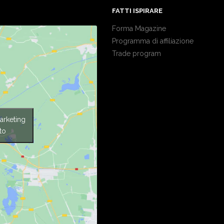
FATTI ISPIRARE
Forma Magazine
Programma di affiliazione
Trade program
arketing
to