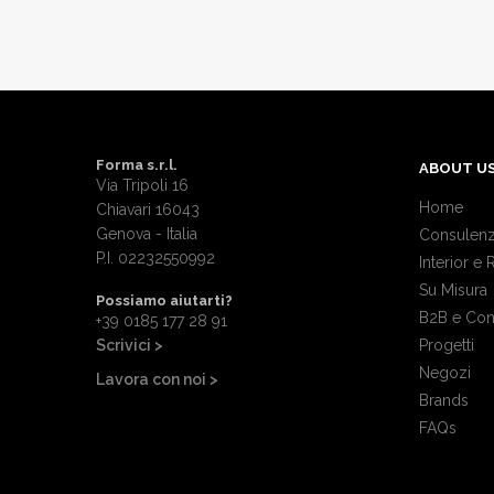
Forma s.r.l.
ABOUT U
Via Tripoli 16
Home
Chiavari 16043
Genova - Italia
Consulenz
P.I. 02232550992
Interior e 
Su Misura
Possiamo aiutarti?
B2B e Con
+39 0185 177 28 91
Scrivici >
Progetti
Negozi
Lavora con noi >
Brands
FAQs