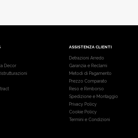
S
ASSISTENZA CLIENTI
Detrazioni Arredo
a Decor
Garanzia e Reclami
Ristrutturazioni
Metodi di Pagamento
Prezzo Comparato
tract
Reso e Rimborso
Spedizione e Montaggio
Privacy Policy
Cookie Policy
Termini e Condizioni