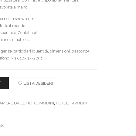
inuzzatura. Dominic è disponibile in finitura
lavorata a mano.
 nei nostri showroom
tutto il mondo
ponibile. Contattaci!
iano su richiesta
genze particolari (quantità, dimensioni, trasporto)
lefono +39 0185 1772891
W
LISTA DESIDERI
AMERE DA LETTO
,
COMODINI
,
HOTEL
,
TAVOLINI
AN