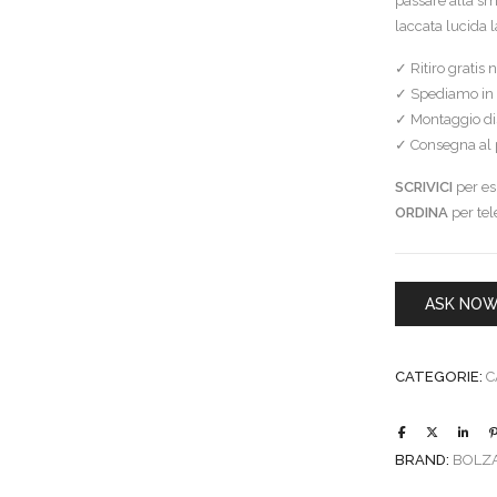
passare alla sm
laccata lucida 
✓ Ritiro gratis
✓ Spediamo in 
✓ Montaggio dis
✓ Consegna al p
SCRIVICI
per esi
ORDINA
per te
ASK NO
CATEGORIE:
C
BRAND:
BOLZ