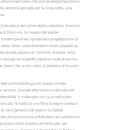
ruttura essenziale, che può diventare tavolino o
la versione pensata per la zona notte, una
era.
Corbusier è nel nome della creazione: Dominic
one di Dom-ino, la maison del padre
ra contemporanea ispirata alla progettazione di
 serie, dove i solai diventano lastre sospese su
ndo questo approccio, Dominic diventa, nella
un dialogo tra superfici piene e vuote dove una
 i piani che, a loro volta, si prestano a funzioni
rietà contraddistinguono questo arredo
re versioni. Grande attenzione è riservata nel
stenibilità. Il materiale con cui è realizzato
ccato. Si tratta di una fibra di legno creata a
i di vario genere o da legno riciclabile,
ite una lavorazione sofisticata e accuratissima
 pulizia e dallo scortecciamento per, poi,