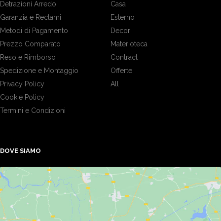
Detrazioni Arredo
Casa
Garanzia e Reclami
Esterno
Metodi di Pagamento
Decor
Prezzo Comparato
Materioteca
Reso e Rimborso
Contract
Spedizione e Montaggio
Offerte
Privacy Policy
All
Cookie Policy
Termini e Condizioni
DOVE SIAMO