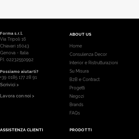
Forma s.r.l.
ABOUT US
Via Tripoli 16
Chiavari 16043
Home
Genova - Italia
Consulenza Decor
P.I. 02232550992
Interior e Ristrutturazioni
Su Misura
Possiamo aiutarti?
+39 0185 177 28 91
B2B e Contract
Scrivici >
Progetti
Lavora con noi >
Negozi
Brands
FAQs
ASSISTENZA CLIENTI
PRODOTTI