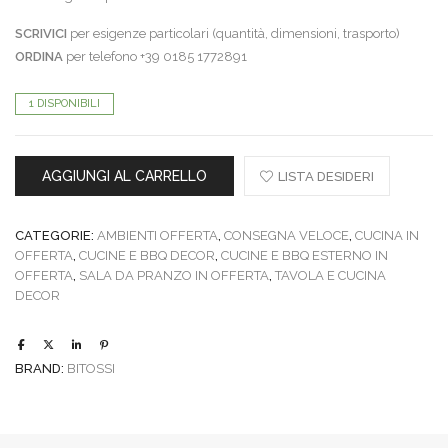
SCRIVICI
per esigenze particolari (quantità, dimensioni, trasporto)
ORDINA
per telefono +39 0185 1772891
1 DISPONIBILI
AGGIUNGI AL CARRELLO
LISTA DESIDERI
CATEGORIE:
AMBIENTI OFFERTA
,
CONSEGNA VELOCE
,
CUCINA IN
OFFERTA
,
CUCINE E BBQ DECOR
,
CUCINE E BBQ ESTERNO IN
OFFERTA
,
SALA DA PRANZO IN OFFERTA
,
TAVOLA E CUCINA
DECOR
BRAND:
BITOSSI