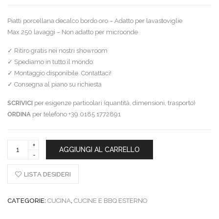
Piatti porcellana decalco bordo oro – Adatto per lavastoviglie
Max 250 lavaggi – Non adatto per microonde
✓ Ritiro gratis nei nostri showroom
✓ Spediamo in tutto il mondo
✓ Montaggio disponibile. Contattaci!
✓ Consegna al piano su richiesta
SCRIVICI
per esigenze particolari (quantità, dimensioni, trasporto)
ORDINA
per telefono +39 0185 1772891
Bitossi
AGGIUNGI AL CARRELLO
Piatto
Quadrifoglio
quantity
LISTA DESIDERI
CATEGORIE:
CUCINA
,
CUCINE E BBQ ESTERNO