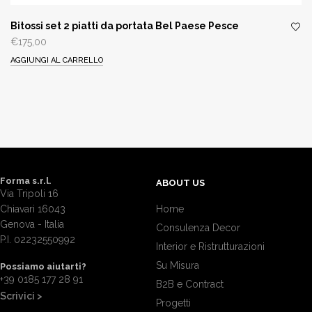
Bitossi set 2 piatti da portata Bel Paese Pesce
€
175,00
AGGIUNGI AL CARRELLO
Forma s.r.l.
ABOUT US
Via Tripoli 16
Chiavari 16043
Home
Genova - Italia
Consulenza Decor
P.I. 02232550992
Interior e Ristrutturazioni
Su Misura
Possiamo aiutarti?
+39 0185 177 28 91
B2B e Contract
Scrivici >
Progetti