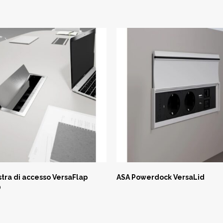
stra di accesso VersaFlap
ASA Powerdock VersaLid
0
EGGI TUTTO
LEGGI TUTTO