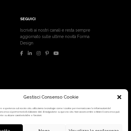
SEGUICI
Iscriviti ai nostri canali e resta sempre
aggiornato sulle ultime novità Forma
Design
Gestisci Consenso Cookie
liore esperienza sul nostro sito, utilizziamo tecnologie come i cookie per memorizzare le informazioni del
 consenso ci permetterà di elaborare dati di navigazione su questo sito. Non acconsentire o ritirare il consenso può
nte su alcune caratteristiche e funzioni.
cetta
Nega
Visualizza le preferenze