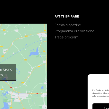
FATTI ISPIRARE
Forma Magazine
Programma di affiliazione
Trade program
arketing
to
Per fornire la mig
dispositivo. Il tuo
influire negativame
Ac