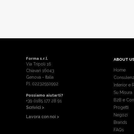
Forma s.r.l.
ABOUT U
Via Tripoli 16
Home
Chiavari 16043
Genova - Italia
Consulenz
P.I. 02232550992
Interior e 
Su Misura
Possiamo aiutarti?
B2B e Con
+39 0185 177 28 91
Scrivici >
Progetti
Negozi
Lavora con noi >
Brands
FAQs