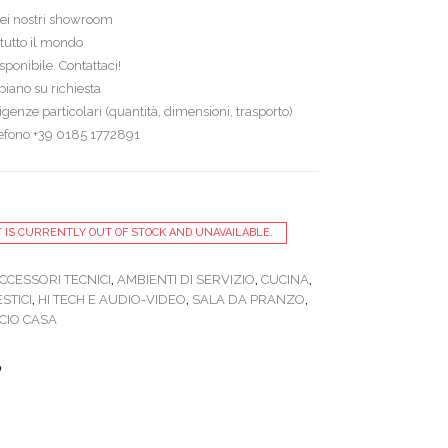
 nei nostri showroom
tutto il mondo
ponibile. Contattaci!
iano su richiesta
genze particolari (quantità, dimensioni, trasporto)
lefono +39 0185 1772891
 IS CURRENTLY OUT OF STOCK AND UNAVAILABLE.
CCESSORI TECNICI
,
AMBIENTI DI SERVIZIO
,
CUCINA
,
STICI
,
HI TECH E AUDIO-VIDEO
,
SALA DA PRANZO
,
CIO CASA