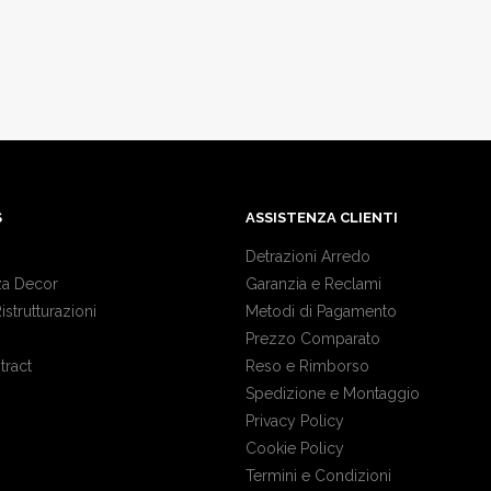
S
ASSISTENZA CLIENTI
Detrazioni Arredo
a Decor
Garanzia e Reclami
Ristrutturazioni
Metodi di Pagamento
Prezzo Comparato
tract
Reso e Rimborso
Spedizione e Montaggio
Privacy Policy
Cookie Policy
Termini e Condizioni