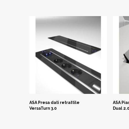
ASA Presa dati retrattile
ASA Pia
VersaTurn 3.0
Dual 2.
L
LEGGI TUTTO