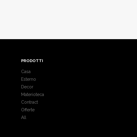
PRODOTTI
Casa
Esterno
Decor
Materioteca
Contract
Offerte
All