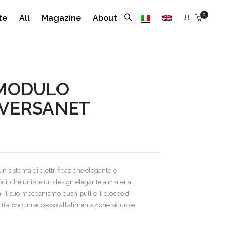
0
te
All
Magazine
About
MODULO
 VERSANET
n sistema di elettrificazione elegante e
fici, che unisce un design elegante a materiali
à. Il suo meccanismo push-pull e il blocco di
tiscono un accesso all’alimentazione sicuro e