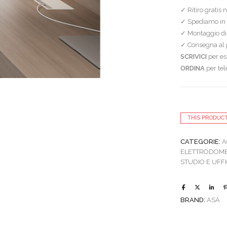
✓ Ritiro gratis
✓ Spediamo in 
✓ Montaggio dis
✓ Consegna al p
SCRIVICI
per esi
ORDINA
per te
THIS PRODUCT
CATEGORIE:
A
ELETTRODOME
STUDIO E UFFI
BRAND:
ASA