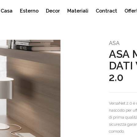
Casa
Esterno
Decor
Materiali
Contract
Offer
Prodotti
Prodotti
Prodotti
Prodotti
ASA
e
or
Poltrone
Ombrelloni
Tende
ASA 
turazioni
Pouf e Sitting ball
Sedute
Tessuti e Fodere
DATI
denze
Scrivanie
Tavoli
Vasi e Fioriere
e
Sedute
Tavolini
2.0
Specchi e Cornici
i
Tavoli
Tavolini
VersaNet 2.0 è u
 Guanciali
nascosto per uf
TV
di prima qualit
sicurezza garan
comodo.