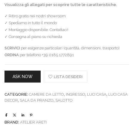
Visualizza gli allegati per scoprire tutte le caratteristiche.
✓ Ritiro gratis nei nostri showroom
✓ Spediamo in tutto il mondo
✓ Montaggio disponibile. Contattaci!
✓ Consegna al piano su richiesta
SCRIVICI
per esigenze particolari (quantità, dimensioni, trasporto)
ORDINA
per telefono +39 0185 1772891
ASK NOW
LISTA DESIDERI
CATEGORIE:
CAMERE DA LETTO
,
INGRESSO
,
LUCI CASA
,
LUCI CASA
DECOR
,
SALA DA PRANZO
,
SALOTTO
BRAND:
ATELIER ARETI