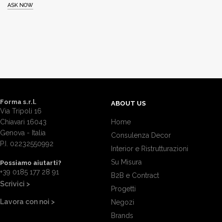
ASK NOW
Forma s.r.l.
ABOUT US
Via Tripoli 16
Chiavari 16043
Home
Genova - Italia
Consulenza Decor
P.I. 02232550992
Interior e Ristrutturazioni
Su Misura
Possiamo aiutarti?
+39 0185 177 28 91
B2B e Contract
Scrivici >
Progetti
Lavora con noi >
Negozi
Brands