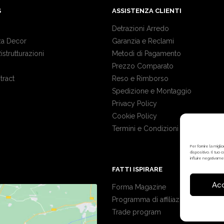
S
ASSISTENZA CLIENTI
Detrazioni Arredo
a Decor
Garanzia e Reclami
Ristrutturazioni
Metodi di Pagamento
Prezzo Comparato
tract
Reso e Rimborso
Spedizione e Montaggio
Privacy Policy
Cookie Policy
Termini e Condizioni
Per fornire la mig
dispositivo. Il tuo
influire negativame
FATTI ISPIRARE
Ac
Forma Magazine
Programma di affiliazione
Trade program