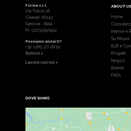
Forma s.r.l.
ABOUT U
Via Tripoli 16
Home
Chiavari 16043
Genova - Italia
Consulenz
P.I. 02232550992
Interior e 
Su Misura
Possiamo aiutarti?
B2B e Con
+39 0185 177 28 91
Scrivici >
Progetti
Negozi
Lavora con noi >
Brands
FAQs
DOVE SIAMO