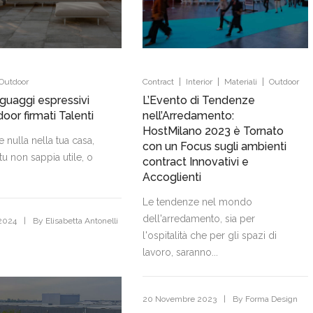
|
|
|
Outdoor
Contract
Interior
Materiali
Outdoor
nguaggi espressivi
L’Evento di Tendenze
door firmati Talenti
nell’Arredamento:
HostMilano 2023 è Tornato
 nulla nella tua casa,
con un Focus sugli ambienti
tu non sappia utile, o
contract Innovativi e
Accoglienti
Le tendenze nel mondo
dell'arredamento, sia per
|
2024
By
Elisabetta Antonelli
l'ospitalità che per gli spazi di
lavoro, saranno...
|
20 Novembre 2023
By
Forma Design