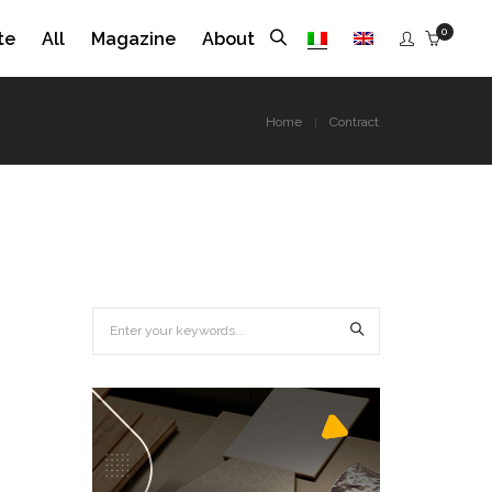
0
te
All
Magazine
About
Home
Contract