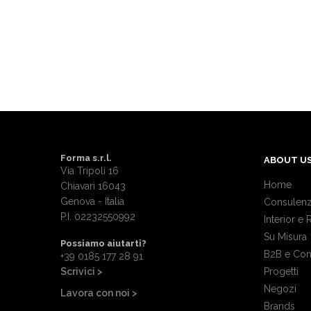
Forma s.r.l.
ABOUT U
Via Tripoli 16
Home
Chiavari 16043
Genova - Italia
Consulenz
P.I. 02232550992
Interior e 
Su Misura
Possiamo aiutarti?
B2B e Con
+39 0185 177 28 91
Scrivici >
Progetti
Negozi
Lavora con noi >
Brands