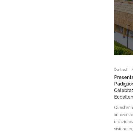
|
Contract
Present
Padiglio
Celebraz
Eccellen
Quest'ann
anniversar
un'aziend
visione co