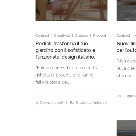
|
|
|
|
Contract
Creatività
Outdoor
Progetti
Contract
Pedrali: trasforma il tuo
Nuovi li
giardino con il sofisticato e
per l’out
funzionale, design italiano.
"Non avere
“Entrare con Frida in una cerchia
nulla che 
ristretta di prodotti che hanno
che non...
fatto la storia del...
26 Giugno 
|
15 Gennaio 2026
By
Elisabetta Antonelli