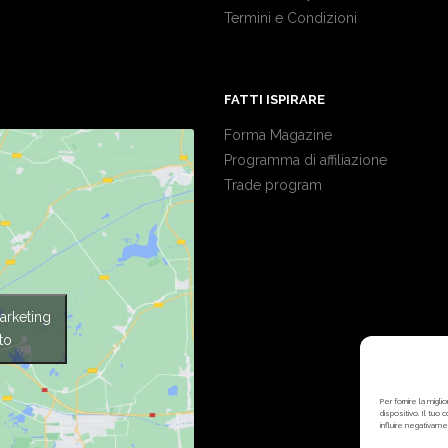
Termini e Condizioni
FATTI ISPIRARE
Forma Magazine
Programma di affiliazione
Trade program
arketing
to
Per fornire la mig
dispositivo. Il tuo
influire negativame