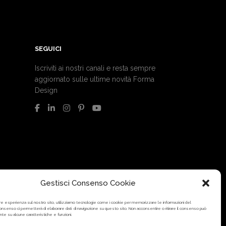
SEGUICI
Iscriviti ai nostri canali e resta sempre
aggiornato sulle ultime novità Forma
Design
Gestisci Consenso Cookie
liore esperienza sul nostro sito, utilizziamo tecnologie come i cookie per memorizzare le informazioni del
 consenso ci permetterà di elaborare dati di navigazione su questo sito. Non acconsentire o ritirare il consenso può
nte su alcune caratteristiche e funzioni.