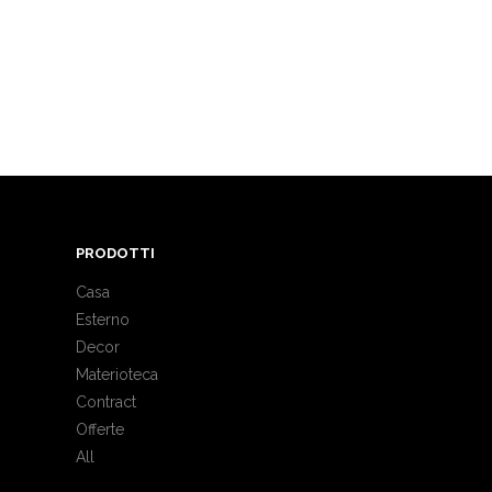
PRODOTTI
Casa
Esterno
Decor
Materioteca
Contract
Offerte
All