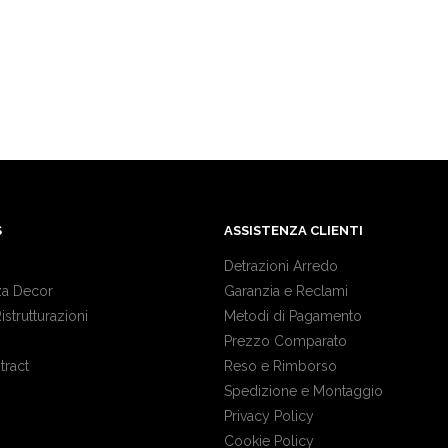
S
ASSISTENZA CLIENTI
Detrazioni Arredo
a Decor
Garanzia e Reclami
Ristrutturazioni
Metodi di Pagamento
Prezzo Comparato
tract
Reso e Rimborso
Spedizione e Montaggio
Privacy Policy
Cookie Policy