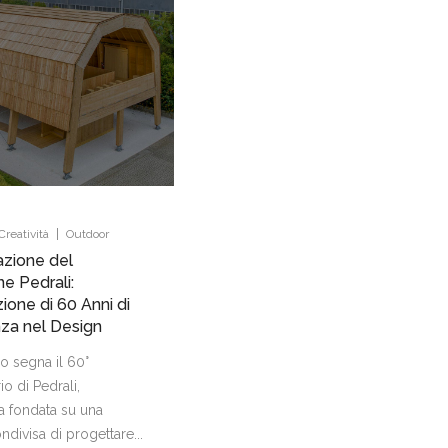
|
Creatività
Outdoor
azione del
ne Pedrali:
ione di 60 Anni di
za nel Design
o segna il 60°
io di Pedrali,
a fondata su una
ndivisa di progettare...