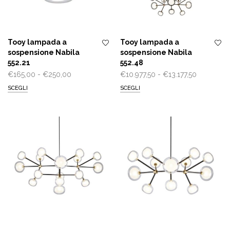
Tooy lampada a
Tooy lampada a
sospensione Nabila
sospensione Nabila
552.21
552.48
Fascia
Fascia
€
165,00
-
€
250,00
€
10.977,50
-
€
13.177,50
di
di
SCEGLI
SCEGLI
prezzo:
prezzo:
da
da
€165,00
€10.977,5
a
a
€250,00
€13.177,50