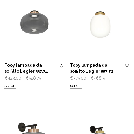
€466,25
€334,00
Tooy lampada da
Tooy lampada da
soffitto Legier 557.74
soffitto Legier 557.72
Fascia
Fascia
€
423,00
-
€
528,75
€
375,00
-
€
468,75
di
di
SCEGLI
SCEGLI
prezzo:
prezzo:
da
da
€423,00
€375,00
a
a
€528,75
€468,75