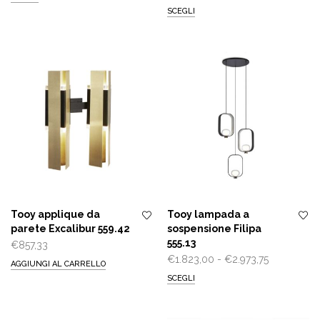
di
prezzo:
SCEGLI
prezzo:
da
da
€574,00
€624,00
a
a
€863,75
€896,25
Tooy applique da
Tooy lampada a
parete Excalibur 559.42
sospensione Filipa
555.13
€
857,33
Fascia
€
1.823,00
-
€
2.973,75
AGGIUNGI AL CARRELLO
di
SCEGLI
prezzo:
da