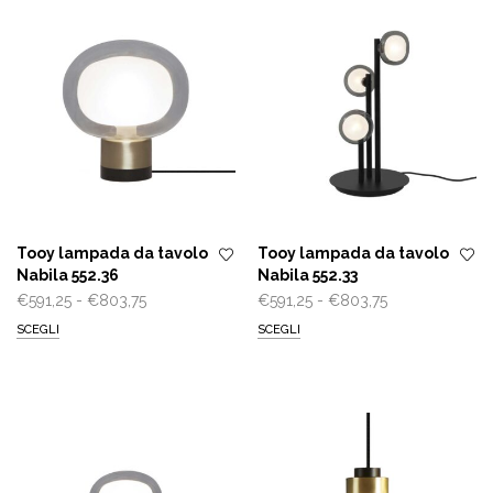
a
€175,00
€1.270,00
Tooy lampada da tavolo
Tooy lampada da tavolo
Nabila 552.36
Nabila 552.33
Fascia
Fascia
€
591,25
-
€
803,75
€
591,25
-
€
803,75
di
di
SCEGLI
SCEGLI
prezzo:
prezzo:
da
da
€591,25
€591,25
a
a
€803,75
€803,75