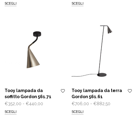
di
di
SCEGLI
SCEGLI
prezzo:
prezzo:
da
da
€406,00
€2.187,50
a
a
€507,50
€2.734,38
Tooy lampada da
Tooy lampada da terra
soffitto Gordon 561.71
Gordon 561.61
Fascia
Fascia
€
352,00
-
€
440,00
€
706,00
-
€
882,50
di
di
SCEGLI
SCEGLI
prezzo:
prezzo:
da
da
€352,00
€706,00