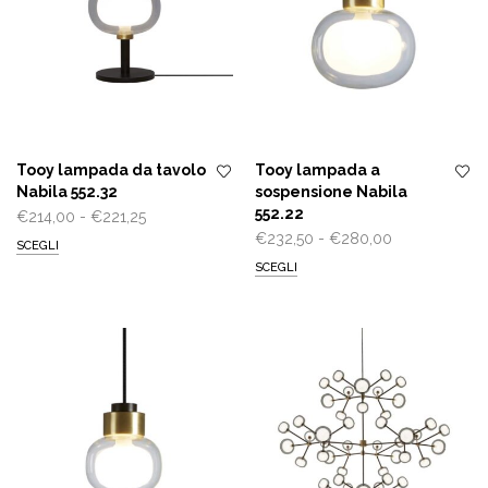
Tooy lampada da tavolo
Tooy lampada a
Nabila 552.32
sospensione Nabila
552.22
Fascia
€
214,00
-
€
221,25
Fascia
€
232,50
-
€
280,00
di
SCEGLI
di
prezzo:
SCEGLI
prezzo:
da
da
€214,00
€232,50
a
a
€221,25
€280,00