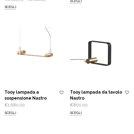
SCEGLI
di
prezzo:
SCEGLI
prezzo:
da
da
€1.361,25
€1.843,75
a
a
€2.408,00
€2.311,25
Tooy lampada a
Tooy lampada da tavolo
sospensione Nastro
Nastro
€
1.680,00
€
800,00
SCEGLI
SCEGLI