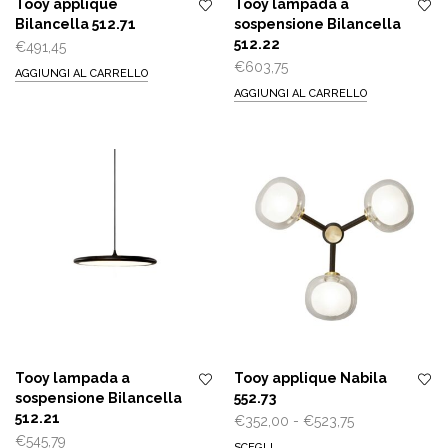
Tooy applique
Tooy lampada a
Bilancella 512.71
sospensione Bilancella
512.22
€
491,45
€
603,75
AGGIUNGI AL CARRELLO
AGGIUNGI AL CARRELLO
Tooy lampada a
Tooy applique Nabila
sospensione Bilancella
552.73
512.21
Fascia
€
352,00
-
€
523,75
€
545,79
di
SCEGLI