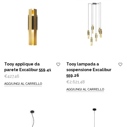
€1.823,00
a
€2.973,75
Tooy applique da
Tooy lampada a
parete Excalibur 559.41
sospensione Excalibur
559.26
€
427,46
€
2.621,48
AGGIUNGI AL CARRELLO
AGGIUNGI AL CARRELLO