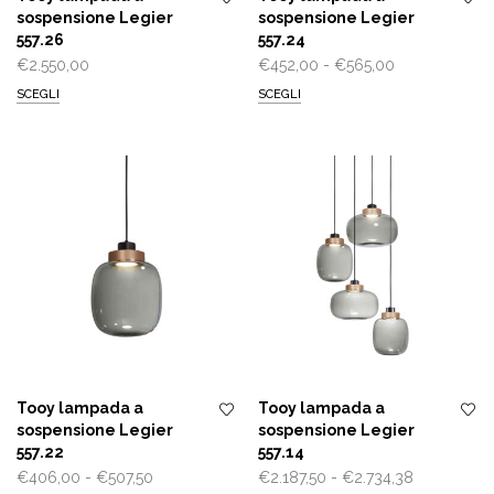
sospensione Legier
sospensione Legier
557.26
557.24
Fascia
€
2.550,00
€
452,00
-
€
565,00
di
SCEGLI
SCEGLI
prezzo:
da
€452,00
a
€565,00
Tooy lampada a
Tooy lampada a
sospensione Legier
sospensione Legier
557.22
557.14
Fascia
Fascia
€
406,00
-
€
507,50
€
2.187,50
-
€
2.734,38