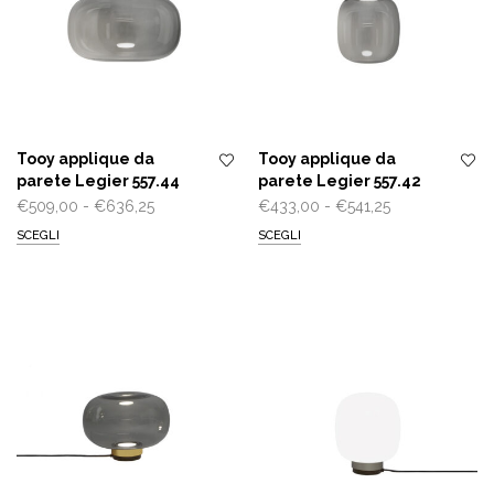
Tooy applique da
Tooy applique da
parete Legier 557.44
parete Legier 557.42
Fascia
Fascia
€
509,00
-
€
636,25
€
433,00
-
€
541,25
di
di
SCEGLI
SCEGLI
prezzo:
prezzo:
da
da
€509,00
€433,00
a
a
€636,25
€541,25