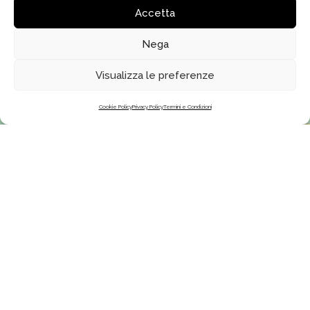
Accetta
Nega
Clicca per accettare i cookie di marketing
Visualizza le preferenze
ed abilitare questo contenuto
Cookie Policy
Privacy Policy
Termini e Condizioni
SEGUICI
FATTI ISPIRARE
Iscriviti ai nostri canali e
Forma Magazine
resta sempre aggiornato sulle
Programma di affiliazione
ultime novità Forma Design
Trade program