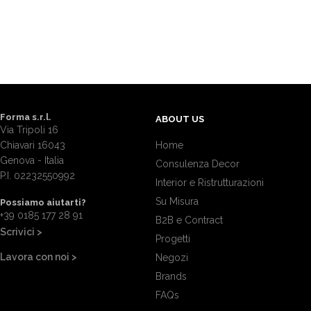
Forma s.r.l.
ABOUT US
Via Tripoli 16
Chiavari 16043
Home
Genova - Italia
Consulenza Decor
P.I. 02232550992
Interior e Ristrutturazioni
Su Misura
Possiamo aiutarti?
+39 0185 177 28 91
B2B e Contract
Scrivici >
Progetti
Lavora con noi >
Negozi
Brands
FAQs