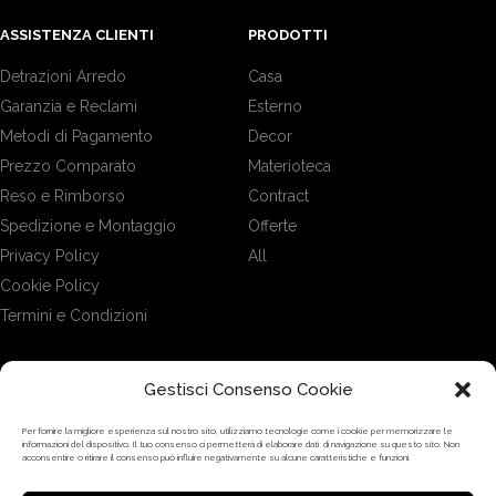
ASSISTENZA CLIENTI
PRODOTTI
Detrazioni Arredo
Casa
Garanzia e Reclami
Esterno
Metodi di Pagamento
Decor
Prezzo Comparato
Materioteca
Reso e Rimborso
Contract
Spedizione e Montaggio
Offerte
Privacy Policy
All
Cookie Policy
Termini e Condizioni
Gestisci Consenso Cookie
DOVE SIAMO
Per fornire la migliore esperienza sul nostro sito, utilizziamo tecnologie come i cookie per memorizzare le
informazioni del dispositivo. Il tuo consenso ci permetterà di elaborare dati di navigazione su questo sito. Non
acconsentire o ritirare il consenso può influire negativamente su alcune caratteristiche e funzioni.